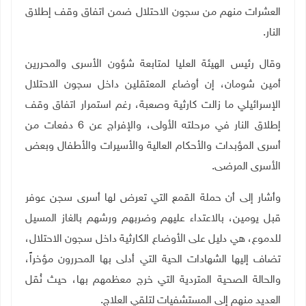
العشرات منهم من سجون الاحتلال ضمن اتفاق وقف إطلاق
النار
.
وقال رئيس الهيئة العليا لمتابعة شؤون الأسرى والمحررين
أمين شومان، إن أوضاع المعتقلين داخل سجون الاحتلال
الإسرائيلي ما زالت كارثية وصعبة، رغم استمرار اتفاق وقف
إطلاق النار في مرحلته الأولى، والإفراج عن 6 دفعات من
أسرى المؤبدات والأحكام العالية والأسيرات والأطفال وبعض
الأسرى المرضى
.
وأشار إلى أن حملة القمع التي تعرض لها أسرى سجن عوفر
قبل يومين، بالاعتداء عليهم وضربهم ورشهم بالغاز المسيل
للدموع، هي دليل على الأوضاع الكارثية داخل سجون الاحتلال،
تضاف إليها الشهادات الحية التي أدلى بها المحررون مؤخراً،
والحالة الصحية المتردية التي خرج معظمهم بها، حيث نُقل
العديد منهم إلى المستشفيات لتلقي العلاج
.