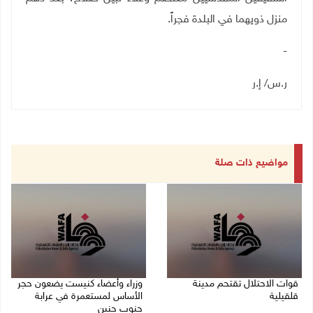
منزل ذويهما في البلدة فجراً
.
-
ر.س/ إ.ر
مواضيع ذات صلة
قوات الاحتلال تقتحم مدينة
وزراء وأعضاء كنيست يضعون حجر
قلقيلية
الأساس لمستعمرة في عرابة
جنوب جنين