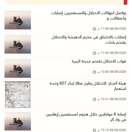
08/آب/2026 08:23 م
الاحتلال ينصب حواجز طيارة في محيط مخيم طولكرم ...
تواصل انتهاكات الاحتلال والمستعمرين: إصابات
واعتقالات و
08/آب/2026 07:56 م
08/08/2026 11:56 م
مستعمرون يهاجمون قرية أبو فلاح
إصابات بالاختناق في مخيم الدهيشة والاحتلال
08/آب/2026 07:07 م
يقتحم بلدات
مستعمرون يقتحمون بلدة بيت عور التحتا وقرية جل ...
08/08/2026 11:05 م
08/آب/2026 06:39 م
قوات الاحتلال تقتحم مدينة البيرة
فلسطين تدين الهجوم على ناقلة إماراتية في مضيق ...
08/08/2026 10:58 م
08/آب/2026 06:25 م
هيئة الجدار: الاحتلال يطرح عطاءً لبناء 627 وحدة
شعراء غزة يوثقون النزوح والفقد بقصائد من الخي ...
استعمار
08/آب/2026 06:23 م
08/08/2026 10:41 م
الجامعة العربية الأمريكية تختتم فعاليات تخريج ...
إصابة 6 مواطنين خلال هجوم لمستعمرين إرهابيين
08/آب/2026 06:20 م
في واد الر
إصابات بالاختناق خلال اقتحام الاحتلال قرية ال ...
08/08/2026 10:12 م