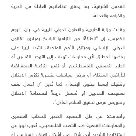
القدس الشرقية، بما يحقق تطلعاتهم العادلة في الحرية
والكرامة والعدالة.
وقالت وزارة الخارجية والتعاون الدولي الليبية في بيان، اليوم
الخميس، إن "انطلاقًا من التزامها الراسخ بمبادئ القانون
الدولي الإنساني وميثاق الأمم المتحدة، تشدد ليبيا على
رفضها المطلق لأي ممارسات تهدف إلى التهجير القسري أو
الطرد التعسفي للفلسطينيين، أو تغيير التركيبة الديمغرافية
للأراضي المحتلة، أو فرض سياسات عنصرية تكرّس الاحتلال
وتنتهك أبسط حقوق الإنسان. كما تُدين أي أعمال عنف
تستهدف المدنيين أو تُستغل ذريعةً لاستدامة الاحتلال
وتقويض فرص تحقيق السلام العادل".
وأضافت: في ظل التصعيد الخطير للخطاب العنصري
والممارسات القمعية ضد الشعب الفلسطيني، تُعرب ليبيا عن
استنكارها الشديد لأي شكل من أشكال العنف السياسي أو