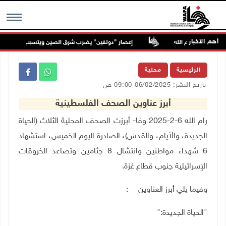
أهم الاخبار
بود شمال رام الله
إعصار "دولفين" يضرب شرق الصين ويتسبب في إلغاء أكثر 
MENU
الرئيسية
محلية
تاريخ النشر: 06/02/2025 09:00 ص
أبرز عناوين الصحف الفلسطينية
رام الله 6-2-2025 وفا- أبرزت الصحف المحلية الثلاث (الحياة
الجديدة، والأيام، والقدس)، الصادرة اليوم الخميس، استشهاد
6 شهداء مواطنين وانتشال 8 جثامين وتصاعد الخروقات
الإسرائيلية جنوب قطاع غزة.
وفيما يلي أبرز العناوين
:
"
الحياة الجديدة
":