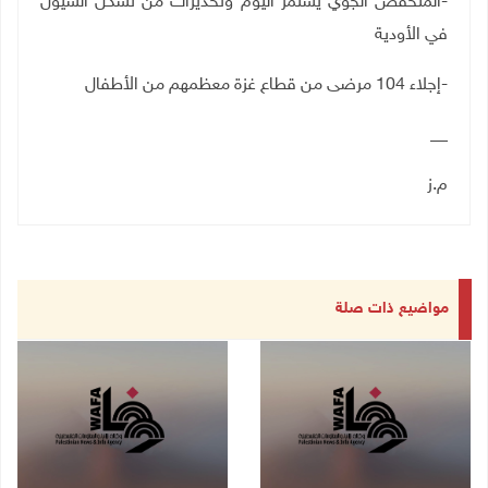
-المنخفض الجوي يستمر اليوم وتحذيرات من تشكل السيول
في الأودية
-إجلاء 104 مرضى من قطاع غزة معظمهم من الأطفال
__
م.ز
مواضيع ذات صلة