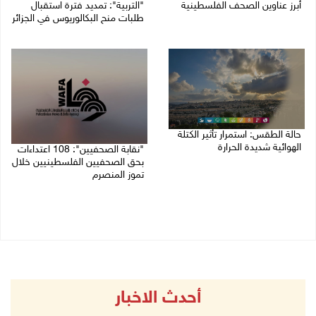
أبرز عناوين الصحف الفلسطينية
"التربية": تمديد فترة استقبال
طلبات منح البكالوريوس في الجزائر
10/08/2026 08:57 ص
10/08/2026 08:54 ص
حالة الطقس: استمرار تأثير الكتلة
الهوائية شديدة الحرارة
"نقابة الصحفيين": 108 اعتداءات
بحق الصحفيين الفلسطينيين خلال
10/08/2026 07:51 ص
تموز المنصرم
09/08/2026 11:27 م
أحدث الاخبار