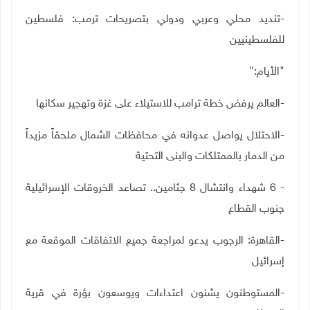
-تنديد محلي وعربي ودولي بتصريحات ترمب: فلسطين
للفلسطينيين
"
الأيام
":
-العالم يرفض خطة ترامب للاستيلاء على غزة وتهجير سكانها
-الاحتلال يواصل عدوانه في محافظات الشمال ملحقاً مزيداً
من الدمار بالممتلكات والبنى التحتية
- 6 شهداء وانتشال 8 جثامين.. تصاعد الخروقات الإسرائيلية
جنوب القطاع
-القاهرة: الرجوب يدعو لمراجعة جميع الاتفاقات الموقعة مع
إسرائيل
-المستوطنون يشنون اعتداءات ويوسعون بؤرة في قرية