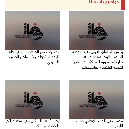
مواضيع ذات صلة
رئيس البرلمان العربي يعزي بوفاة
تحذيرات من الفيضانات مع اتجاه
السفير اللوح: فقدنا قامة
الإعصار "دولفين" لساحل الصين
دبلوماسية ووطنية كرّست حياتها
الشرقي
لخدمة القضية الفلسطينية
09/08/2026 01:40 م
09/08/2026 03:05 م
مصر تنعى القائد الوطني دياب
إجلاء آلاف السكان مع اتساع حرائق
اللوح
الغابات غرب كندا