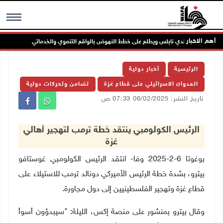
أهم الاخبار
ضاء مجلس بلدي نابلس ويطلع على خطط النهوض بالواقع التنموي والخدماتي
MENU
الرئيسية
أخبار دولية
العدوان الاسرائيلي على قطاع غزة
تضامن وتحركات دولية
تاريخ النشر: 06/02/2025 07:33 ص
الرئيس الكولومبي ينتقد خطة ترمب لتهجير أهالي
غزة
بوغوتا 6-2-2025 وفا- انتقد الرئيس الكولومبي غوستافو
بيترو، بشدة خطة الرئيس الأميركي دونالد ترمب للاستيلاء على
قطاع غزة وتهجير الفلسطينيين إلى دول مجاورة
.
وقال بيترو بمنشور على منصة إكس، الليلة: "سيبدؤون أسوأ