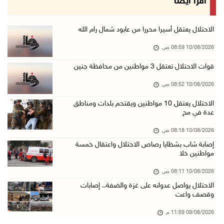
اقرأ أيضا
09/آب/2026 11:59 م
"نقابة الصحفيين": 108 اعتداءات بحق الصحفيين ا ...
الاحتلال يعتقل أسيرا محررا من عابود شمال رام الله
09/آب/2026 11:27 م
10/08/2026 08:59 ص
إصابات بنيران الاحتلال في حي التفاح شمال شرق ...
قوات الاحتلال تعتقل 3 مواطنين من محافظة جنين
09/آب/2026 11:02 م
10/08/2026 08:52 ص
الاحتلال يقتحم بلدات عتيل وزيتا وباقة الشرقية ...
الاحتلال يعتقل 10 مواطنين ويقتحم بلدات ومناطق
09/آب/2026 10:35 م
عدة في مح
مستعمرون إرهابيون وقوات الاحتلال يقتحمون قرية ...
10/08/2026 08:18 ص
09/آب/2026 10:31 م
إصابة شاب بشظايا رصاص الاحتلال واعتقال خمسة
مواطنين خلا
قصف مدفعي للاحتلال وإطلاق نار كثيف شمال ووسط ...
09/آب/2026 10:25 م
10/08/2026 08:11 ص
الاحتلال يواصل عدوانه على غزة والضفة.. إصابات
الاحتلال يقتحم المزرعة الغربية
وقصف واعت
09/آب/2026 10:18 م
09/08/2026 11:59 م
"الزراعة" والهيئات المحلية في الخليل تبحث تحو ...