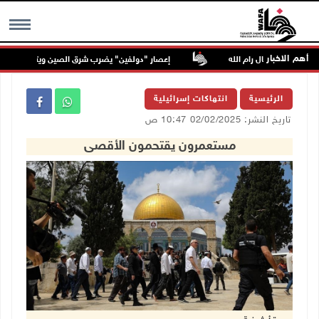
أهم الاخبار
ن عابود شمال رام الله
إعصار "دولفين" يضرب شرق الصين ويتسبب في إلغاء أ
MENU
الرئيسية
انتهاكات إسرائيلية
تاريخ النشر: 02/02/2025 10:47 ص
مستعمرون يقتحمون الأقصى