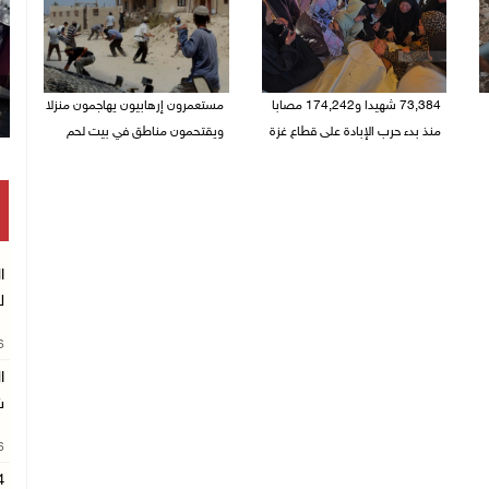
73,384 شهيدا و174,242 مصابا
مستعمرون إرهابيون يهاجمون منزلا
منذ بدء حرب الإبادة على قطاع غزة
ويقتحمون مناطق في بيت لحم
08/08/2026 10:50 ص
08/08/2026 10:22 ص
ا
ل
26
ا
ش
26