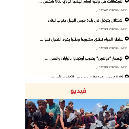
الفيضانات في ولاية آسام الهندية تودي بـ98 شخص ...
08/آب/2026 12:42 م
الاحتلال يتوغل في بلدة ميس الجبل جنوب لبنان
08/آب/2026 12:39 م
سلطة المياه تطلق مشروعا وطنيا يقود التحول نحو ...
08/آب/2026 12:30 م
الإعصار "دولفين" يضرب أوكيناوا باليابان والصي ...
08/آب/2026 12:08 م
42 الف مسافر تنقلوا عبر معبر الكرامة الأسبوع ...
08/آب/2026 11:44 ص
فيديو
الاحتلال يواصل تجريف أراضٍ في سنجل شمال رام ...
08/آب/2026 11:35 ص
منتخبنا الوطني للتايكواندو يستهل مشاركته في ب ...
08/آب/2026 11:06 ص
Previous
Next