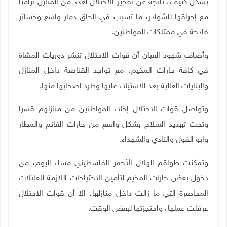
بشكل كثيف، ناتجة عن تفجير الاحتلال لعدد من المنازل تزامنا
مع إحراقها للشوادر، ما تسبب في إلحاق دمار واسع وخسائر
فادحة في ممتلكات المواطنين
.
وأضاف شهود العيان أن قوات الاحتلال تنشر دوريات المشاة
في كافة حارات المخيم، مع تواجد القناصة داخل المنازل
والبنايات العالية بعد الاستيلاء عليها وطرد اصحابها منها
.
وتواصل قوات الاحتلال إخلاء المواطنين من منازلهم قسرا
وتحت تهديد السلاح بشكل واسع من حارات الغانم والمطار
وابو الفول والنادي والشهداء.
وتمكنت طواقم الهلال الأحمر الفلسطيني مساء اليوم، من
دخول بعض حارات المخيم لتأمين الاحتياجات اللازمة للعائلات
المحاصرة التي ما زالت داخل منازلها، الا أن قوات الاحتلال
عرقلت عملها، واحتجزتها لبعض الوقت
.