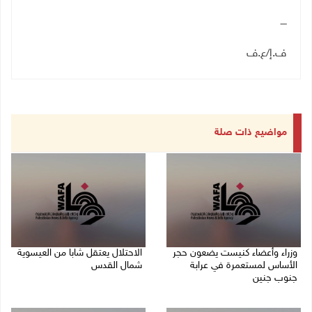
ــــ
ف.إ/ع.ف
مواضيع ذات صلة
وزراء وأعضاء كنيست يضعون حجر
الاحتلال يعتقل شابا من العيسوية
الأساس لمستعمرة في عرابة
شمال القدس
جنوب جنين
09/08/2026 01:23 م
09/08/2026 02:23 م