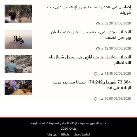
منتخبنا الوطني للتايكواندو يستهل مشاركته في ب ...
إصابتان في هجوم للمستعمرين الإرهابيين على بيت
08/آب/2026 11:06 ص
فوريك
"فانا": الثقافة البحرينية تـصون الهوية الوطني ...
08/08/2026 02:26 م
08/آب/2026 11:04 ص
الاحتلال يتوغل في بلدة ميس الجبل جنوب لبنان
ويواصل قصفه
73,384 شهيدا و174,242 مصابا منذ بدء حرب الإبا ...
08/آب/2026 10:50 ص
08/08/2026 12:39 م
الاحتلال يواصل تجريف أراضٍ في سنجل شمال رام
مستعمرون إرهابيون يهاجمون منزلا ويقتحمون مناط ...
الله لصالح
08/آب/2026 10:22 ص
08/08/2026 11:35 ص
قوات الاحتلال تجري تحقيقات ميدانية مع عشرات ا ...
73,384 شهيدا و174,242 مصابا منذ بدء حرب
08/آب/2026 10:18 ص
الإبادة على قطا
تقرير: خطاب الكراهية والتحريض يتصاعد في أوساط ...
08/08/2026 10:50 ص
08/آب/2026 10:10 ص
الاحتلال ينصب حاجزا عسكريا في نعلين غرب رام ا ...
جميع الحقوق محفوظة لوكالة الأنباء والمعلومات الفلسطينية
08/آب/2026 09:38 ص
وفا © 2020
تواصل معنا
عنواننا
عن وفا
3 إصابات برصاص الاحتلال شمال خان يونس