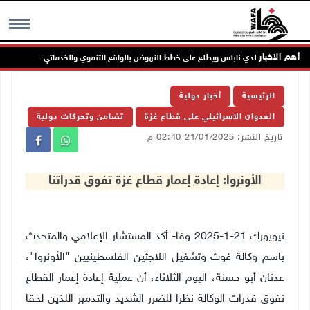
أهم الاخبار
ضاء مجلس بلدي نابلس ويطلع على خطط النهوض بالواقع التنموي والخدماتي
MENU
الرئيسية
أخبار دولية
العدوان الاسرائيلي على قطاع غزة
تضامن وتحركات دولية
تاريخ النشر: 21/01/2025 02:40 م
الأونروا: إعادة إعمار قطاع غزة تفوق قدراتنا
نيويورك 21-1-2025 وفا- أكد المستشار الإعلامي والمتحدث
باسم وكالة غوث وتشغيل اللاجئين الفلسطينيين "الأونروا"،
عدنان أبو حسنة، اليوم الثلاثاء، أن عملية إعادة إعمار القطاع
تفوق قدرات الوكالة نظرا للضرر الشديد والتدمير اللذين لحقا