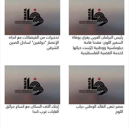
رئيس البرلمان العربي يعزي بوفاة
تحذيرات من الفيضانات مع اتجاه
السفير اللوح: فقدنا قامة
الإعصار "دولفين" لساحل الصين
دبلوماسية ووطنية كرّست حياتها
الشرقي
لخدمة القضية الفلسطينية
09/08/2026 01:40 م
09/08/2026 03:05 م
مصر تنعى القائد الوطني دياب
إجلاء آلاف السكان مع اتساع حرائق
اللوح
الغابات غرب كندا
09/08/2026 12:27 م
09/08/2026 09:41 ص