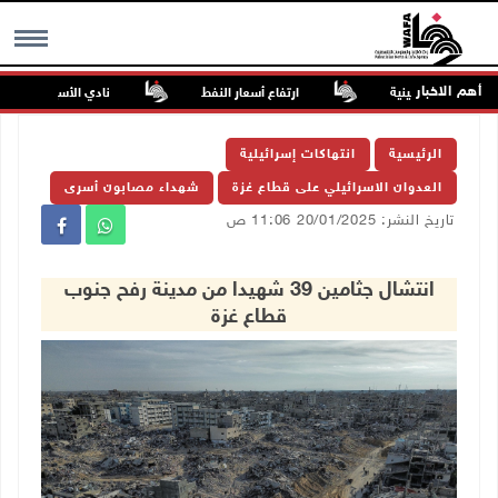
أهم الاخبار
لصحف الفلسطينية
ارتفاع أسعار النفط
نادي الأسير: تجديد أمرَ
MENU
الرئيسية
انتهاكات إسرائيلية
العدوان الاسرائيلي على قطاع غزة
شهداء مصابون أسرى
تاريخ النشر: 20/01/2025 11:06 ص
انتشال جثامين 39 شهيدا من مدينة رفح جنوب
قطاع غزة