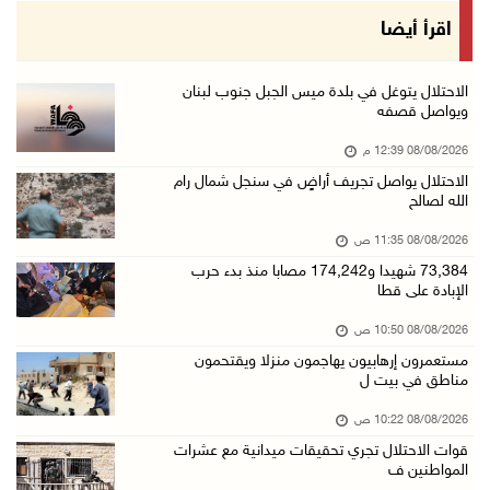
مستعمرون إرهابيون يهاجمون منزلا ويقتحمون مناط ...
اقرأ أيضا
08/آب/2026 10:22 ص
قوات الاحتلال تجري تحقيقات ميدانية مع عشرات ا ...
الاحتلال يتوغل في بلدة ميس الجبل جنوب لبنان
ويواصل قصفه
08/آب/2026 10:18 ص
08/08/2026 12:39 م
تقرير: خطاب الكراهية والتحريض يتصاعد في أوساط ...
الاحتلال يواصل تجريف أراضٍ في سنجل شمال رام
08/آب/2026 10:10 ص
الله لصالح
الاحتلال ينصب حاجزا عسكريا في نعلين غرب رام ا ...
08/08/2026 11:35 ص
08/آب/2026 09:38 ص
73,384 شهيدا و174,242 مصابا منذ بدء حرب
الإبادة على قطا
3 إصابات برصاص الاحتلال شمال خان يونس
08/آب/2026 09:09 ص
08/08/2026 10:50 ص
مستعمرون إرهابيون يهاجمون منزلا ويقتحمون
ارتفاع أسعار النفط
مناطق في بيت ل
08/آب/2026 08:23 ص
08/08/2026 10:22 ص
أبرز عناوين الصحف الفلسطينية
قوات الاحتلال تجري تحقيقات ميدانية مع عشرات
08/آب/2026 08:21 ص
المواطنين ف