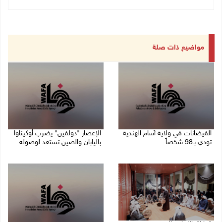
مواضيع ذات صلة
الفيضانات في ولاية آسام الهندية
الإعصار "دولفين" يضرب أوكيناوا
تودي بـ98 شخصاً
باليابان والصين تستعد لوصوله
08/08/2026 12:42 م
08/08/2026 12:08 م