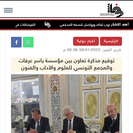
أهم الاخبار
 ميس الجبل جنوب لبنان ويواصل قصفه المدفعي
الفيضانات في ولاية آسام الهندية ت
MENU
الرئيسية
أخبار دولية
تاريخ النشر: 06/01/2025 06:06 م
توقيع مذكرة تعاون بين مؤسسة ياسر عرفات
والمجمع التونسي للعلوم والآداب والفنون