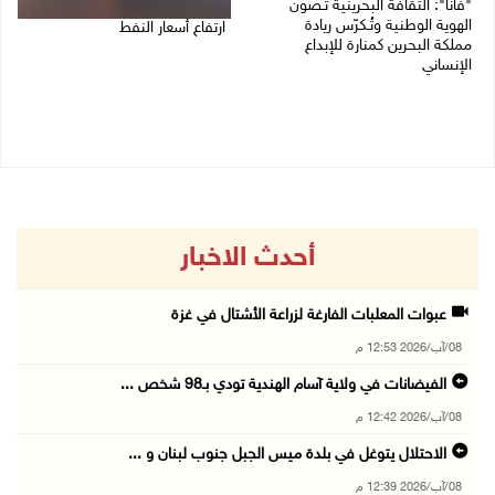
"فانا": الثقافة البحرينية تـصون
الهوية الوطنية وتُـكرّس ريادة
ارتفاع أسعار النفط
مملكة البحرين كمنارة للإبداع
الإنساني
08/08/2026 08:23 ص
08/08/2026 11:04 ص
أحدث الاخبار
عبوات المعلبات الفارغة لزراعة الأشتال في غزة
08/آب/2026 12:53 م
الفيضانات في ولاية آسام الهندية تودي بـ98 شخص ...
08/آب/2026 12:42 م
الاحتلال يتوغل في بلدة ميس الجبل جنوب لبنان و ...
08/آب/2026 12:39 م