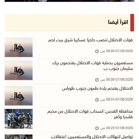
قوات الاحتلال تقتحم يعبد جنوب غرب جنين
06/آب/2026 10:49 م
48 إصابة منذ بدء عدوان الاحتلال على مخيم قلند ...
اقرأ أيضا
06/آب/2026 10:45 م
الاحتلال يعتقل شابين من المغير
قوات الاحتلال تنصب حاجزا عسكريا شرق بيت لحم
06/آب/2026 10:27 م
07/08/2026 09:06 ص
وزير الداخلية يبحث مع مكافحة المخدرات الدولي ...
مستعمرون بحماية قوات الاحتلال يقتحمون برك
سليمان جنوب ب
06/آب/2026 10:01 م
رئيس بلدية الخليل يطلع وفدا أميركيا على تطورا ...
07/08/2026 08:39 ص
06/آب/2026 09:59 م
الاحتلال يقتحم بلدة طمون جنوب طوباس
07/08/2026 08:24 ص
06/آب/2026 09:17 م
محافظة القدس: انسحاب قوات الاحتلال من مخيم
قلنديا وكفر
إصابة مسن بجروح ورضوض إثر اعتداء جيش الاحتلال ...
06/آب/2026 09:13 م
07/08/2026 08:23 ص
تواصل انتهاكات الاحتلال والمستعمرين: اعتقالات
ورشة توصي بخطة عاجلة لاستعادة التعليم الوجاهي ...