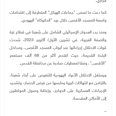
الجاري
.
كما دعت ما تسمى "جماعات الهيكل" المتطرفة إلى اقتحامات
واسعة للمسجد الأقصى خلال عيد "الحانوكاه" اليهودي
.
ومنذ بدء العدوان الإسرائيلي الشامل على شعبنا في قطاع غزة
والضفة الغربية، في تشرين الأول/ أكتوبر 2023، شددت
قوات الاحتلال إجراءاتها عند أبواب المسجد الأقصى، ومداخل
البلدة القديمة، حيث اقتحم أكثر من 68 ألف مستعمر
"الأقصى"، وفقا لمعطيات صادرة عن محافظة القدس.
ويستغل الاحتلال الأعياد اليهودية للتنغيص على أبناء شعبنا،
بالتزامن مع انتهاكات كبيرة يمارسها من فرض الحصار، وتشديد
الإجراءات العسكرية على الحواجز، وإعاقة وصول المواطنين
إلى الأماكن المقدسة
.
ــــ