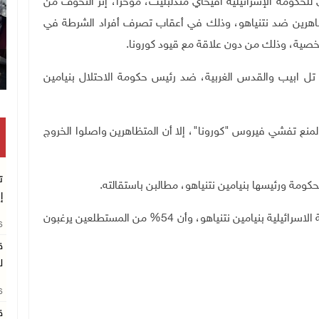
حكومة الإسرائيلية أفيحاي مندلبليت، مؤخرا، إثر التخوف من
ظاهرين ضد نتنياهو، وذلك في أعقاب تصرف أفراد الشرطة في
صية، وذلك من دون علاقة مع قيود كورونا
.
تل ابيب والقدس الغربية، ضد رئيس حكومة الاحتلال بنيامين
لمنع تفشي فيروس "كورونا"، إلا أن المتظاهرين واصلوا الخروج
ت
كومة ورئيسها بنيامين نتنياهو، مطالبن باستقالته
.
إ
وكان استطلاع جديد قد أظهر تراجع شعبية رئيس الحكومة الاسرائيلية بنيامين نتنياهو، وأن 54% من المستطلعين يرغبون
26
ق
ل
26
ق