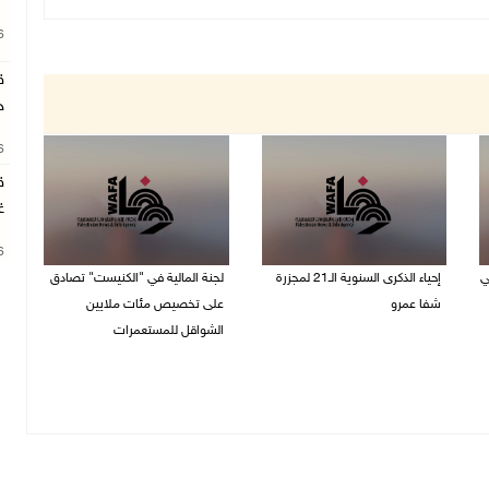
26
ق
ج
26
ق
غ
26
ي
إحياء الذكرى السنوية الـ21 لمجزرة
لجنة المالية في "الكنيست" تصادق
شفا عمرو
على تخصيص مئات ملايين
الشواقل للمستعمرات
04/08/2026 09:06 م
04/08/2026 08:15 م