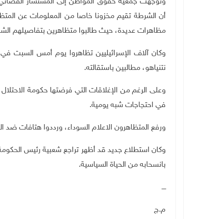
وتوجهت جمعية حقوق المواطن إلى المستشار القضائي لل
أن الشرطة تقيم مخزونا خاصا من المعلومات عن المت
مظاهرات عديدة، حيث طالبوا متظاهرين بتفاصيلهم الشخ
وكان آلاف الإسرائيليين تظاهروا يوم أمس السبت في 
نتنياهو، مطالبين باستقالته
.
وعلى الرغم من الإغلاقات التي فرضتها حكومة الاحتلال 
في احتجاجات شبه يومية
.
ورفع المتظاهرون الاعلام السوداء، ورددوا هتافات ضد الح
بانسحابه من الحياة السياسية.
ــــ
م.ج