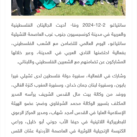
سانتياغو 2-12-2024 وفا- أحيت الجاليتان الفلسطينية
والعربية في مدينة كونسبسيون جنوب غرب العاصمة التشيلية
سانتياغو، اليوم العالمي للتضامن مع الشعب الفلسطيني،
بفعالية احتضنها النادي العربي في المدينة، وعبر خلالها
المشاركون عن تضامنهم مع الشعبين الفلسطيني واللبناني.
وشارك في الفعالية، سفيرة دولة فلسطين لدى تشيلي فيرا
بابون، وسفيرة لبنان جمان خداج، وسفيرة المغرب كنزة الغالي،
ووفد من وكالة بيت مال القدس الشريف يرأسه المدير
المكلف بتسيير الوكالة محمد الشرقاوي وضم: عضو الهيئة
الإسلامية العليا في القدس أمجد شهاب، ومدير المركز الرعوي
للبطريركية اللاتينية في حيفا الأب جوني أبو خليل، وراعي
الكنيسة الإنجيلية اللوثرية في العاصمة الأردنية عمّان القس