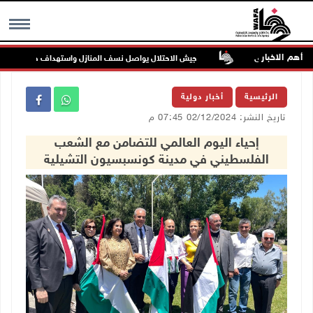
أهم الاخبار
ا ويصيب أخرى
جيش الاحتلال يواصل نسف المنازل واستهداف خيام النازحين في
MENU
الرئيسية
أخبار دولية
تاريخ النشر: 02/12/2024 07:45 م
إحياء اليوم العالمي للتضامن مع الشعب
الفلسطيني في مدينة كونسبسيون التشيلية