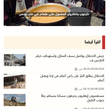
09/آب/2026 08:29 ص
حملة في الولايات المتحدة تدعو الأطباء لمقاطعة ...
نازحون ينتظرون الحصول على طعام في خان يونس
09/آب/2026 08:27 ص
مصر: تهجير الفلسطينيين خط أحمر ومخطط مرفوض
09/آب/2026 08:11 ص
حالة الطقس: أجواء شديدة الحرارة تؤثر على البل ...
اقرأ أيضا
09/آب/2026 07:50 ص
تواصل انتهاكات الاحتلال والمستعمرين: إصابات و ...
جيش الاحتلال يواصل نسف المنازل واستهداف خيام
النازحين ف
08/آب/2026 11:56 م
09/08/2026 09:29 ص
إصابات بالاختناق في مخيم الدهيشة والاحتلال يق ...
الاحتلال يطلق النار على راعي أغنام في إذنا ويقتل
08/آب/2026 11:05 م
أغنام
قوات الاحتلال تقتحم مدينة البيرة
09/08/2026 09:18 ص
08/آب/2026 10:58 م
مستعمرون إرهابيون يحرقون مسكنا بمسافر يطا
جنوب الخليل
هيئة الجدار: الاحتلال يطرح عطاءً لبناء 627 وح ...
08/آب/2026 10:41 م