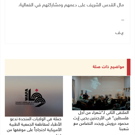
مال القدس الشريف على دعمهم ومشاركتهم في الفعالية.
ــــ
ع.ف
مواضيع ذات صلة
الملتقى الثاني لـ"شعراء من أجل
فلسطين" في الأرجنتين يحيي إرث
حملة في الولايات المتحدة تدعو
محمود درويش ويجدد التضامن مع
الأطباء لمقاطعة الجمعية الطبية
شعبنا
الأمريكية احتجاجاً على موقفها من