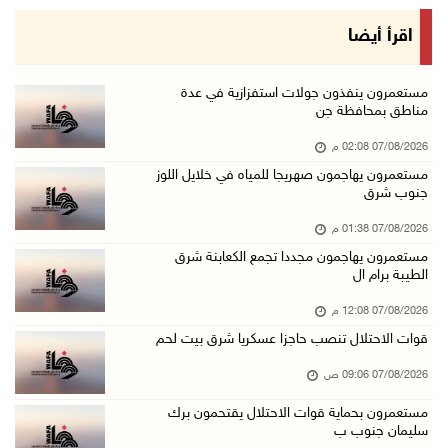
محافظة القدس: انسحاب قوات الاحتلال من مخيم قل ...
اقرأ أيضا
07/آب/2026 08:23 ص
الطقس: أجواء صافية صيفية والحرارة حول معدلها ...
مستعمرون ينفذون جولات استفزازية في عدة
مناطق بمحافظة جن
07/آب/2026 08:15 ص
07/08/2026 02:08 م
تواصل انتهاكات الاحتلال والمستعمرين: اعتقالات ...
مستعمرون يهاجمون صهريجا للمياه في خلايل اللوز
06/آب/2026 11:53 م
جنوب شرق
الاحتلال يخطر باقتلاع أشجار من 310 دونمات وال ...
07/08/2026 01:38 م
06/آب/2026 11:14 م
مستعمرون يهاجمون مجددا تجمع الكعابنة شرق
الطيبة برام ال
قوات الاحتلال تقتحم يعبد جنوب غرب جنين
06/آب/2026 10:49 م
07/08/2026 12:08 م
قوات الاحتلال تنصب حاجزا عسكريا شرق بيت لحم
48 إصابة منذ بدء عدوان الاحتلال على مخيم قلند ...
06/آب/2026 10:45 م
07/08/2026 09:06 ص
الاحتلال يعتقل شابين من المغير
مستعمرون بحماية قوات الاحتلال يقتحمون برك
سليمان جنوب ب
06/آب/2026 10:27 م