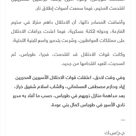
اقتحمت المخيم، فيما سمعت أصوات إطلاق نار.
وأضافت المصادر ذاتها، أن الاحتلال داهم منزلا في مخيم
الفارعة، وحوله لثكنة عسكرية، فيما اعتدت جرافات الاحتلال
على ممتلكات المواطنين، وشرعت بتدمير واسع للبنية التحتية.
وكانت قوات الاحتلال قد اقتحمت، فجرا، طوباس، ثم
انسحبت، لتعيد اقتحامها من جديد.
وفي وقت لاحق، اعتقلت قوات الاحتلال الأسيرين المحررين
إياد وحازم مصطفى المسلماني، والشاب اسلام شفيق خراز،
بعد مداهمة منازل ذويهم في طوباس، حسب ما أفاد به مدير
نادي الأسير في طوباس كمال بني عودة.
ــــــ
ح.ح/س.ك