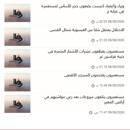
إجلاء طبي عبر معبر رفح شمل 78 شخصا
وزراء وأعضاء كنيست يضعون حجر الأساس لمستعمرة
في عرابة ج
09/آب/2026 01:06 م
09/08/2026 02:23 م
مستعمرون يقتحمون المسجد الأقصى
الاحتلال يعتقل شابا من العيسوية شمال القدس
09/آب/2026 12:49 م
09/08/2026 01:23 م
مصر تنعى القائد الوطني دياب اللوح
09/آب/2026 12:27 م
مستعمرون يقطعون عشرات الأشجار المثمرة في
خربة فراسين غر
جهاد يرسم على الخيمة مشاهد الحرب في غزة
09/08/2026 01:13 م
09/آب/2026 12:17 م
مستعمرون يقتحمون المسجد الأقصى
حالات الإجهاض في غزة تتضاعف ثلاث مرات
09/08/2026 12:49 م
09/آب/2026 12:12 م
مستعمرون يتلفون مزروعات بعد رعي مواشيهم في
مركز الاتصال الحكومي يرصد أهم التدخلات التي ن ...
أراضي المغير
09/آب/2026 12:10 م
09/08/2026 11:47 ص
سلطة النقد و"اوريدو" توقعان مذكرة تفاهم للاست ...
09/آب/2026 12:00 م