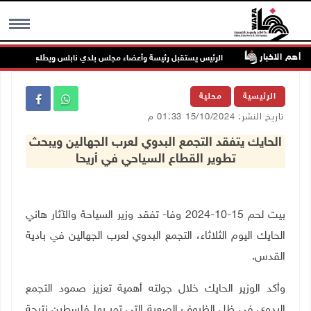
أهم الاخبار
 جنين
الرئيس يستقبل رئيسة وأعضاء مجلس بلدي نابلس ويطلع على خطط النه
MENU
الرئيسية
محلية
تاريخ النشر: 15/10/2024 01:33 م
الحايك يتفقد التجمع البدوي لعرب الجهالين ويبحث
تطوير القطاع السياحي في أريحا
بيت لحم 15-10-2024 وفا-
تفقد وزير السياحة والآثار هاني
الحايك اليوم الثلاثاء، التجمع البدوي لعرب الجهالين في بادية
القدس.
وأكد الوزير الحايك خلال جولته أهمية تعزيز صمود التجمع
البدوي في ظل الظروف الصعبة التي تمر بها فلسطين نتيجة