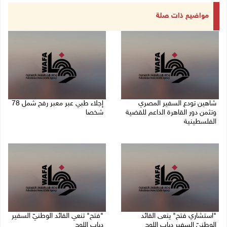
مواضيع ذات صلة
شاهين تودع السفير المصري
إجلاء طبي عبر معبر رفح شمل 78
وتثمن دور القاهرة الداعم للقضية
شخصا
الفلسطينية
09/08/2026 01:06 م
09/08/2026 02:15 م
"استشاري فتح" ينعى القائد
"فتح" تنعي القائد الوطنيّ السفير
الوطنيّ السفير دياب اللوح
دياب اللوح