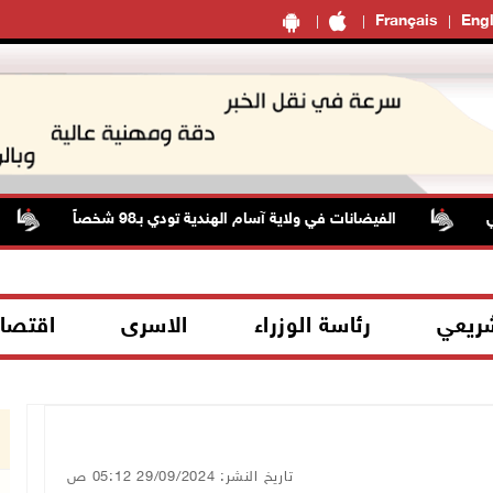
Français
Engl
الفيضانات في ولاية آسام الهندية تودي بـ98 شخصاً
حال
شريعي
رئاسة الوزراء
الاسرى
اقتصا
تاريخ النشر: 29/09/2024 05:12 ص