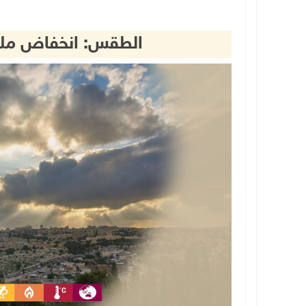
الطقس: انخفاض ملم