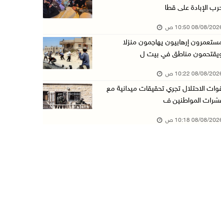
رب الإبادة على قطا
3 إصابات برصاص الاحتلال شمال خان يونس
08/08/20 10:50 ص
08/آب/2026 09:09 ص
ستعمرون إرهابيون يهاجمون منزلا
ارتفاع أسعار النفط
يقتحمون مناطق في بيت ل
08/آب/2026 08:23 ص
08/08/20 10:22 ص
أبرز عناوين الصحف الفلسطينية
وات الاحتلال تجري تحقيقات ميدانية مع
08/آب/2026 08:21 ص
شرات المواطنين ف
حالة الطقس: ارتفاع طفيف وموجة حر شديدة اعتبار ...
08/08/20 10:18 ص
08/آب/2026 07:52 ص
تواصل انتهاكات الاحتلال والمستعمرين: إصابات و ...
08/آب/2026 12:01 ص
قوات الاحتلال تقتحم بيت فجار جنوب بيت لحم
07/آب/2026 11:49 م
أسعار الغذاء العالمية عند أعلى مستوى منذ 3 سن ...