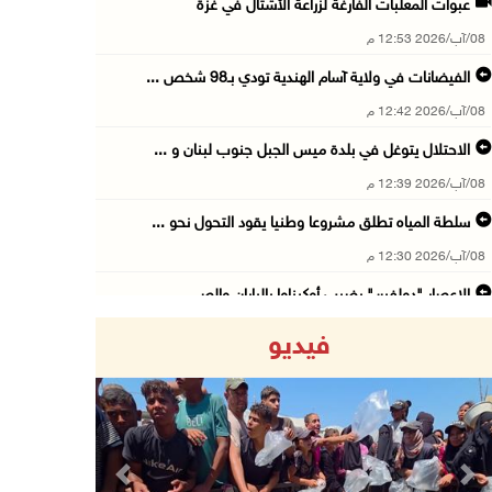
عبوات المعلبات الفارغة لزراعة الأشتال في غزة
08/آب/2026 12:53 م
الفيضانات في ولاية آسام الهندية تودي بـ98 شخص ...
08/آب/2026 12:42 م
الاحتلال يتوغل في بلدة ميس الجبل جنوب لبنان و ...
08/آب/2026 12:39 م
سلطة المياه تطلق مشروعا وطنيا يقود التحول نحو ...
08/آب/2026 12:30 م
الإعصار "دولفين" يضرب أوكيناوا باليابان والصي ...
08/آب/2026 12:08 م
فيديو
42 الف مسافر تنقلوا عبر معبر الكرامة الأسبوع ...
08/آب/2026 11:44 ص
الاحتلال يواصل تجريف أراضٍ في سنجل شمال رام ...
08/آب/2026 11:35 ص
Previous
Next