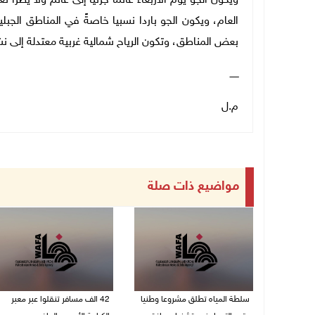
ويكون الجو يوم الأربعاء غائما جزئياً إلى غائم ولا يطرأ
العام، ويكون الجو باردا نسبيا خاصةً في المناطق الج
بعض المناطق، وتكون الرياح شمالية غربية معتدلة إلى ن
ــــــ
م.ل
مواضيع ذات صلة
سلطة المياه تطلق مشروعا وطنيا
42 الف مسافر تنقلوا عبر معبر