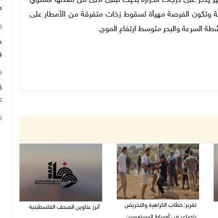
 تغير يذكر على درجات الحرارة بحيث تبقى أدنى من معدلها السنوي
ح
بلية وتكون الفرصة مهيأة لسقوط زخات متفرقة من الأمطار على
26
شطة السرعة والبحر متوسط ارتفاع الموج.
م
و
26
ق
ع
26
تقرير: خطاب الكراهية والتحريض
أبرز عناوين الصحف الفلسطينية
يتصاعد في أوساط المستعمرين