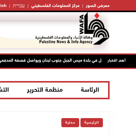
עברית
معرض الصور
مركز المعلومات الفلسطيني
ish
الاحتلال يتوغل في بلدة ميس الجبل جنوب لبنان ويواصل قصفه المدفعي
أهم الاخبار
الرئاسة
منظمة التحرير
الت
الرئيسية
محلية