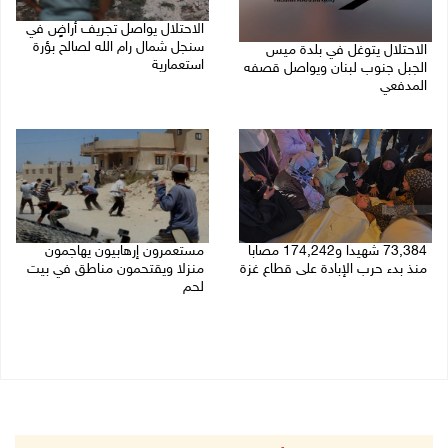
الاحتلال يواصل تجريف أراضٍ في
سنجل شمال رام الله لصالح بؤرة
الاحتلال يتوغل في بلدة ميس
استعمارية
الجبل جنوب لبنان ويواصل قصفه
المدفعي
08/08/2026 11:35 ص
08/08/2026 12:39 م
73,384 شهيدا و174,242 مصابا
مستعمرون إرهابيون يهاجمون
منذ بدء حرب الإبادة على قطاع غزة
منزلا ويقتحمون مناطق في بيت
لحم
08/08/2026 10:50 ص
08/08/2026 10:22 ص