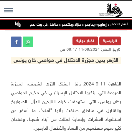
أهم الاخبار
مستعمرون إرهابيون يهاجمون منزلا ويقتحمون مناطق في بيت لحم
تواصل ا
MENU
الرئيسية
أخبار دولية
تاريخ النشر: 11/09/2024 09:17 ص
الأزهر يدين مجزرة الاحتلال في مواصي خان يونس
القاهرة 11-9-2024 وفا- استنكر الأزهر الشريف، المجزرة
المروعة التي ارتكبها الاحتلال الإسرائيلي في مخيم المواصي
بخان يونس، التي استهدفت خيام النازحين العزّل بالصواريخ
والقنابل في مناطق صنفت بأنها "آمنة"، ما أسفر عن
استشهاد العشرات وإصابة المئات من أبناء شعبنا، ‏وفقدان
كثير منهم معظمهم من النساء والأطفال النازحين
.