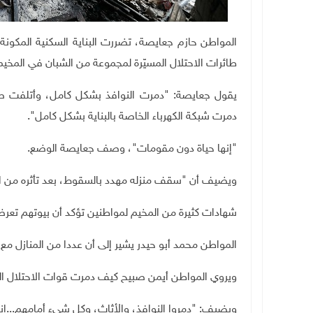
المواطن حازم جعايصة، تضررت البناية السكنية المكون
طائرات الاحتلال المسيّرة لمجموعة من الشبان في المخيم
يقول جعايصة: "دمرت النوافذ بشكل كامل، وأتلفت صهار
دمرت شبكة الكهرباء الخاصة بالبناية بشكل كامل".
"إنها حياة دون مقومات"، وصف جعايصة الوضع
.
ويضيف أن "سقف منزله مهدد بالسقوط، بعد تأثره من ال
شهادات كثيرة من المخيم لمواطنين تؤكد أن بيوتهم تعرض
المواطن محمد أبو حيدر يشير إلى أن عددا من المنازل م
ويروي المواطن أيمن صبيح كيف دمرت قوات الاحتلال البا
ويضيف: "دمروا النوافذ، والأثاث، وكل شيء أمامهم...