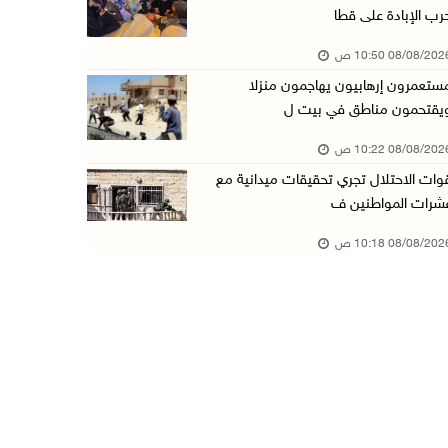
رب الإبادة على قطا
3 إصابات برصاص الاحتلال شمال خان يونس
08/08/20 10:50 ص
08/آب/2026 09:09 ص
ستعمرون إرهابيون يهاجمون منزلا
ارتفاع أسعار النفط
يقتحمون مناطق في بيت ل
08/آب/2026 08:23 ص
08/08/20 10:22 ص
أبرز عناوين الصحف الفلسطينية
وات الاحتلال تجري تحقيقات ميدانية مع
08/آب/2026 08:21 ص
شرات المواطنين ف
حالة الطقس: ارتفاع طفيف وموجة حر شديدة اعتبار ...
08/08/20 10:18 ص
08/آب/2026 07:52 ص
تواصل انتهاكات الاحتلال والمستعمرين: إصابات و ...
08/آب/2026 12:01 ص
قوات الاحتلال تقتحم بيت فجار جنوب بيت لحم
07/آب/2026 11:49 م
أسعار الغذاء العالمية عند أعلى مستوى منذ 3 سن ...