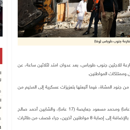
لفارعة جنوب طوباس (وفا)
عة للاجئين جنوب طوباس، بعد عدوان امتد لثلاثين ساعة، عن
ا
ل وممتلكات المواطنين.
ل
ر من جنود المشاة، فيما أتبعتها بتعزيزات عسكرية إلى المخيم من
26
ا
ش
وأسفر العدوان عن ارتقاء الطفلين الشقيقين مراد (13 عاما) ومحمد مسعود جعايصة (17 عاما)، والشابين أحمد صالح
نبريصي (23 عاما)، وإبراهيم عبد القادر غنيمي (22 عاما)، بالإضافة إلى إصابة 8 مواطنين آخرين، جراء قصف من طائرات
26