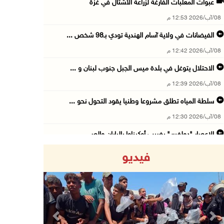
عبوات المعلبات الفارغة لزراعة الأشتال في غزة
08/آب/2026 12:53 م
الفيضانات في ولاية آسام الهندية تودي بـ98 شخص ...
08/آب/2026 12:42 م
الاحتلال يتوغل في بلدة ميس الجبل جنوب لبنان و ...
08/آب/2026 12:39 م
سلطة المياه تطلق مشروعا وطنيا يقود التحول نحو ...
08/آب/2026 12:30 م
الإعصار "دولفين" يضرب أوكيناوا باليابان والصي ...
08/آب/2026 12:08 م
فيديو
42 الف مسافر تنقلوا عبر معبر الكرامة الأسبوع ...
08/آب/2026 11:44 ص
الاحتلال يواصل تجريف أراضٍ في سنجل شمال رام ...
08/آب/2026 11:35 ص
Previous
Next