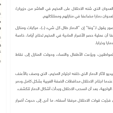
ح
العدوان الذي شنه الاحتلال على المخيم في العاشر من حزيران
/
26
م
ر يقول لـ"وفا" إن "الدمار طال كل شيء (..)، مركبات ومنازل
و
ن عملية حصر الأضرار المادية في المخيم تحتاج أياما، خاصة
26
ق
ع
مواطنين، وروّعت الأطفال والنساء، وحولت المنازل إلى نقاط
26
يو لآثار الدمار الذي خلفه اجتياح المخيم، الذي وصف بالأعنف
يبا منذ أكثر من عقدين من الزمن، تحديدا عام 2002، عندما اجتاح الاحتلال محافظات الضفة الغربية بشكل كامل ودمر
 الواجهة، بعد أن انسحب الاحتلال وبدأت أشكال الدمار تتكشف.
ن
فجّرت قوات الاحتلال مرفقا أسفله، ما أدى إلى حدوث أضرار