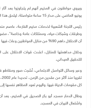
ويروي مواطنون في المخيم أنهم لم يتجاوزوا بعد آثار 
يونيو الماضي على مدار 15 ساعة متواصلة، ليلحق هذا العدوان دمارا مضاعفا في منازلهم وممتلكاتهم.
رئيس اللجنة الشعبية لخدمات مخيم الفارعة، عاصم منصو
وطرقات وشبكات مياه، وممتلكات عامة وخاصة"، مضيفا أ
أن الاحتلال داهم 90% من منازل المواطنين وعاث فيها دمارا وخرابا.
وخلال مداهمتها للمنازل، اعتدت قوات الاحتلال على ال
للتحقيق الميداني.
وعبر وسائل التواصل الاجتماعي، نُشرت صور ومقاطع فيد
تقر
كل مقومات الحياة فيها
.
واليوم تعود المظاهر نفسها إلى
وطال الدمار مسجد أبو بكر الصديق في المخيم، بعد أ
واشتعال النيران في المسجد.