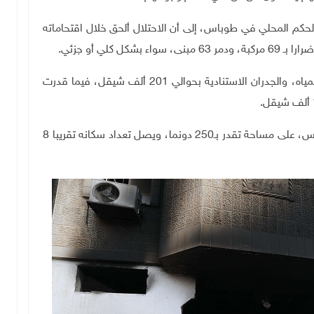
لحكم المحلي في طوباس، إلى أن الاحتلال ألحق خلال اقتحاماته
63 مبنى، سواء بشكل كلي أو جزئي
.
وقدرت الأضرار في الطرق، والمباني العامة، وشبكات المياه، والجدران الاستنادية بحوالي 201 ألف شيقل، فيما قدرت
.
ويقع مخيم الفارعة على بعد عدة كيلومترات جنوب طوباس، على مساحة تقدر بـ250 دونما، ويصل تعداد سكانه تقريبا 8