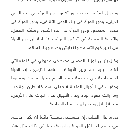
الهباش، ووزير الأوقاف والشؤون الدينية الشيخ محمد نجم
.
ويتناول المؤتمر عدة محاور أهمها: دور المرأة في بناء الوعي
الديني، ودور المرأة في بناء الوعي الثقافي، ودور المرأة في
خدمة المجتمع، ودور المرأة في بناء الأسرة وتنشئة الطفل،
والتجربة المصرية في تمكين المرأة، بالإضافة إلى دور المرأة
في تعزيز قيم التسامح والتعايش وصنع وبناء السلام
.
وقال رئيس الوزراء المصري مصطفى مدبولي في كلمته التي
ألقاها نيابة عنه وزير الأوقاف أسامة الازهري، إن المرأة
الفلسطينية في مقدمة نساء العالم صبرا وتحملا وصمودا
وحفرت في الأجيال المتعاقبة معنى اسم فلسطين، وقامت
وما زالت تقوم ببناء وعي الأجيال على الثبات على الأرض،
فتحية إجلال وتقدير لهذه المرأة العظيمة
.
بدوره قال الهباش إن فلسطين حريصة دائما أن تكون حاضرة
في جميع المحافل العربية والدولية، بما في ذلك مثل هذه