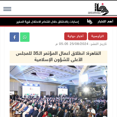
أهم الاخبار
ة بالخطر
إصابات بالاختناق خلال اقتحام الاحتلال قرية المغير
ا
MENU
الرئيسية
أخبار دولية
تاريخ النشر: 25/08/2024 05:05 م
القاهرة: انطلاق أعمال المؤتمر الـ35 للمجلس
الأعلى للشؤون الإسلامية