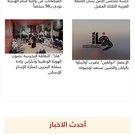
جلسة لمجلس الأمن بشأن الضفة
الفيضانات في ولاية آسام الهندية
الغربية الثلاثاء المقبل
تودي بـ98 شخصاً
08/08/2026 04:03 م
08/08/2026 12:42 م
"فانا": الثقافة البحرينية تـصون
الهوية الوطنية وتُـكرّس ريادة
الإعصار "دولفين" يضرب أوكيناوا
مملكة البحرين كمنارة للإبداع
باليابان والصين تستعد لوصوله
الإنساني
08/08/2026 12:08 م
08/08/2026 11:04 ص
أحدث الاخبار