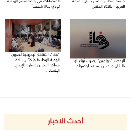
جلسة لمجلس الأمن بشأن الضفة
الفيضانات في ولاية آسام الهندية
الغربية الثلاثاء المقبل
تودي بـ98 شخصاً
08/08/2026 04:03 م
08/08/2026 12:42 م
"فانا": الثقافة البحرينية تـصون
الهوية الوطنية وتُـكرّس ريادة
الإعصار "دولفين" يضرب أوكيناوا
مملكة البحرين كمنارة للإبداع
باليابان والصين تستعد لوصوله
الإنساني
08/08/2026 12:08 م
08/08/2026 11:04 ص
أحدث الاخبار