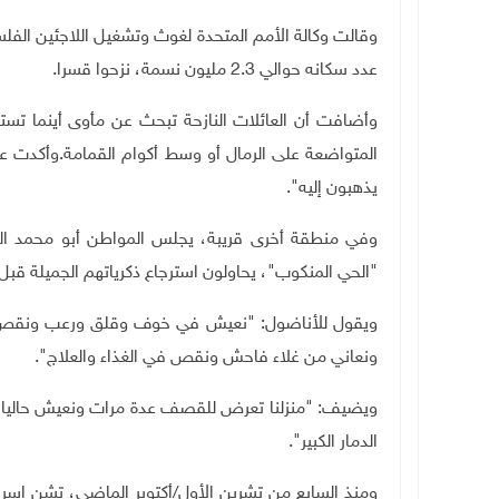
عدد سكانه حوالي 2.3 مليون نسمة، نزحوا قسرا
.
وأضافت أن العائلات النازحة تبحث عن مأوى أينما تستط
المتواضعة على الرمال أو وسط أكوام القمامة
.
وأكدت عل
يذهبون إليه
"
.
"الحي المنكوب"، يحاولون استرجاع ذكرياتهم الجميلة قبل 
ويقول للأناضول: "نعيش في خوف وقلق ورعب ونقص طع
ونعاني من غلاء فاحش ونقص في الغذاء والعلاج".
ويضيف: "منزلنا تعرض للقصف عدة مرات ونعيش حاليا ف
الدمار الكبير".
ومنذ السابع من تشرين الأول
/
أكتوبر الماضي، تشن إسرائ