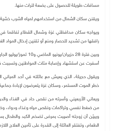
مسافات طويلة للحصول على بضعة لترات منها.
ويقنن سكان الشمال من استخدامهم لمياه الشرب خشية 
ويواجه سكان محافظتي غزة وشمال القطاع تفاقما في أ
رافقها من تشديد للحصار ومنع أو تقنين إدخال المواد الغ
وبين فترة 28 حزيران/يو
أسفرت عن استشهاد وإصابة مئات المواطنين وتسببت في 
ويقول حجيلة، الذي يعيش مع عائلته في أحد المباني ا
خطر الموت المستمر، وسكان غزة يتعرضون لإبادة جماعية
ويعاني الأربعيني وأسرته من نقص حاد في الغذاء والدو
من ضغط نفسي وتراكمات ونقص مياه وغذاء ودواء، وضع
ويبيّن أن زوجته أصيبت بمرض تضخم الكبد والطحال بسبب
الطعام، وتفتقر العائلة إلى القدرة على تأمين العلاج اللازم 