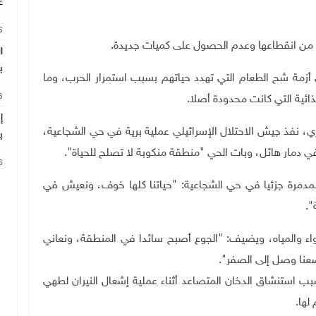
غ
26
من انقطاعها وعدم الحصول على كميات جديدة.
ا
ب
زمة شح الطعام التي تهدد حياتهم بسبب استمرار الحرب، وما
26
ذائية التي كانت محدودة أصلا.
إ
نيو الماضي و10 تموز/يوليو الجاري، نفذ جيش الاحتلال الإسرائيلي عملية برية في حي الشجاعية،
ب
دمار هائل، وبات الحي "منطقة منكوبة لا تصلح للحياة".
26
لمدمرة جزئيا في حي الشجاعية: "حياتنا كلها خوف، ونعيش في
".
اء والمياه، ويضيف: "الجوع أصبح سائدا في المنطقة، ونعاني
نا وصل إلى الصفر".
 استنشاق الدخان المتصاعد أثناء عملية إشعال النيران لطهي
لها.