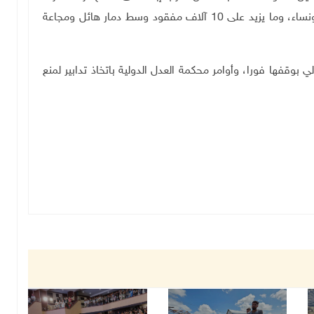
عن أكثر من 129 ألف شهيد وجريح، معظمهم أطفال ونساء، وما يزيد على 10 آلاف مفقود وسط دمار هائل ومجاعة
بوقفها فورا، وأوامر محكمة العدل الدولية باتخاذ تدابير لمنع