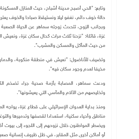
وتابع: "الحي أصبح مدينة أشباح، حيث المنازل المسكونة 
حالة خوف دائم، نغفو ليلا ونستيقظ صباحا والخوف يعترين
وبجانب الزوج، تتحدث زوجته سماهر عن الحياة الصعبة 
غزة، قائلة: "نزحنا ثلاث مرات كحال سكان غزة، ونعيش ا
من حيث المأكل والمسكن والمشرب".
وتضيف للأناضول: "نعيش في منطقة منكوبة، والدمار ي
مخيفا لعدم وجود سكان فيه".
ودعت سماهر، المصابة بأزمة صحية جراء تضخم الكب
وتخليصهم من الآلام والمآسي التي يعيشونها".
ومنذ بداية العدوان الإسرائيلي على قطاع غزة، يواجه الم
مناطق وأحياء سكنية، استعدادا لقصفها وتدميرها والتوغل
ويضطر المواطنون خلال نزوحهم إلى اللجوء إلى بيوت أق
أو أماكن أخرى مثل المقابر، في ظل ظروف إنسانية صعبة ح