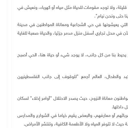
قليلة، ولا توجد مقومات للحياة مثل مياه أو كهرباء، ونعيش في
ا حتى ونحن نيام".
التي يعيشونها في حي الشجاعية ومعاناة المواطنين في مدينة
لآن في محل تجاري أسفل منزل مدمر جزئيا، والحياة صعبة للغاية
حيط بنا من كل جانب، لا يوجد شيء أو حياة هنا، الحي أصبح
د والطحال، العالم أجمع "للوقوف إلى جانب الفلسطينيين
واطنون معاناة النزوح، حيث يصدر الاحتلال "أوامر إخلاء" لسكان
 داخلها.
ربائهم أو معارفهم، والبعض يقيم خياما في الشوارع والمدارس
يث لا تتوفر المياه ولا الأطعمة الكافية، وتنتشر الأمراض.