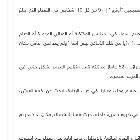
وقالت وكالة الأمم المتحدة لغوث وتشغيل اللاجئين الفلسطينيين "أونروا" إن 9 من كل 10 أشخاص في القطاع الذي يبلغ
يع، سواء في المدارس المكتظة أو المباني المدمرة أو الخيام
ى أن أيا من تلك الأماكن ليس آمنا "ولم يعد لدى الناس مكان
وفي منطقة أخرى قريبة، يجلس المواطن أبو محمد الحرازين (52 عاما) وعائلته قرب منزلهم المدمر بشكل جزئي في
الحرب المدمرة.
ام وماء، وعانينا في حرب الإبادة، نبحث عن لقمة العيش،
ي ظروف مزرية داخله، حيث قمنا باستصلاح مكان بداخله رغم
يل، القوة القائمة بالاحتلال، حرب إبادة على قطاع غزة أسفرت