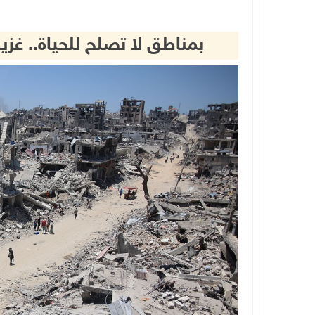
بمناطق لا تصلح للحياة.. غ