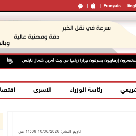
Français
Engl
رون إرهابيون يسرقون جرارا زراعيا من بيت أمرين شمال نابلس
مس
شريعي
رئاسة الوزراء
الاسرى
اقتصا
تاريخ النشر: 10/06/2026 11:08 ص