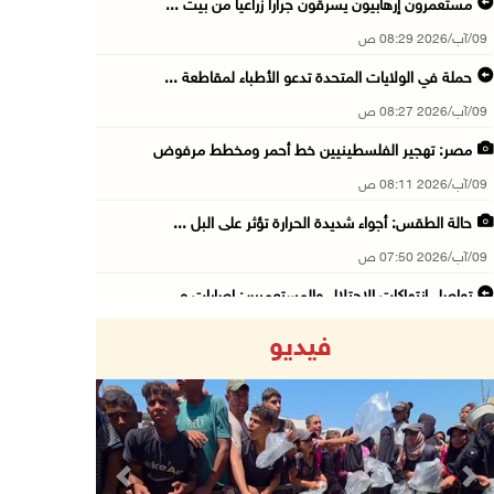
مستعمرون إرهابيون يسرقون جرارا زراعيا من بيت ...
09/آب/2026 08:29 ص
حملة في الولايات المتحدة تدعو الأطباء لمقاطعة ...
09/آب/2026 08:27 ص
مصر: تهجير الفلسطينيين خط أحمر ومخطط مرفوض
09/آب/2026 08:11 ص
حالة الطقس: أجواء شديدة الحرارة تؤثر على البل ...
09/آب/2026 07:50 ص
تواصل انتهاكات الاحتلال والمستعمرين: إصابات و ...
08/آب/2026 11:56 م
فيديو
إصابات بالاختناق في مخيم الدهيشة والاحتلال يق ...
08/آب/2026 11:05 م
قوات الاحتلال تقتحم مدينة البيرة
08/آب/2026 10:58 م
Previous
Next