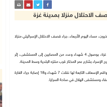
 27-5-2026 وفا- استشهد 7 مواطنين وأصيب 15 آخرون، مساء اليوم الأربعاء، جراء قصف الاحتلال الإسرائيلي منزلا
وأفادت مصادر طبية في مستشفى الشفاء غرب مدينة غزة، بوصول 4 شهداء وعدد من المصابين إلى المستشفى، إثر
الإسراء بشارع عمر المختار قرب منتزه البلدية وسط المدينة.
من جهتها، قالت جمعية الهلال الأحمر الفلسطيني إن طواقم الإسعاف التابعة لها نقلت 7 شهداء و18 إصابة جراء الغارة
فاء ومستشفى الهلال في ساحة السرايا.