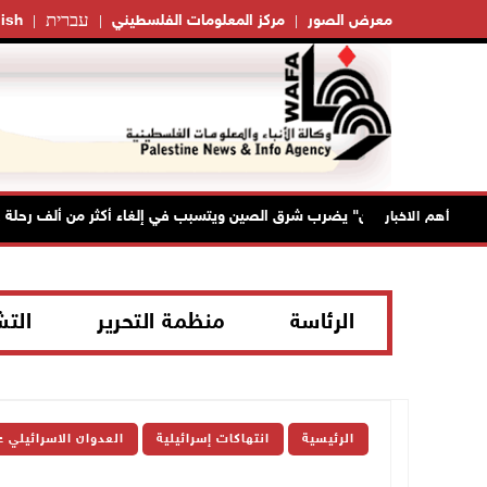
עברית
معرض الصور
مركز المعلومات الفلسطيني
ish
إعصار "دولفين" يضرب شرق الصين ويتسبب في إلغاء أكثر من ألف رحلة جوية
أهم الاخبار
الرئاسة
منظمة التحرير
الت
الرئيسية
انتهاكات إسرائيلية
العدوان الاسرائيلي 