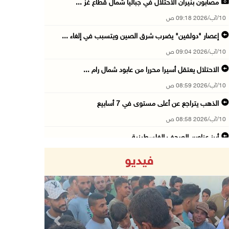
مصابون بنيران الاحتلال في جباليا شمال قطاع غز ...
10/آب/2026 09:18 ص
إعصار "دولفين" يضرب شرق الصين ويتسبب في إلغاء ...
10/آب/2026 09:04 ص
الاحتلال يعتقل أسيرا محررا من عابود شمال رام ...
10/آب/2026 08:59 ص
الذهب يتراجع عن أعلى مستوى في 7 أسابيع
10/آب/2026 08:58 ص
أبرز عناوين الصحف الفلسطينية
10/آب/2026 08:57 ص
فيديو
"التربية": تمديد فترة استقبال طلبات منح البكا ...
10/آب/2026 08:54 ص
قوات الاحتلال تعتقل 3 مواطنين من محافظة جنين
10/آب/2026 08:52 ص
Previous
Next