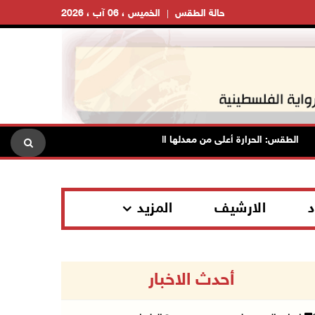
حالة الطقس
الخميس ، 06 آب ، 2026
الطقس: الحرارة أعلى من معدلها السنوي العام
الاحتلال يقتحم ق
د
الارشيف
المزيد
أحدث الاخبار