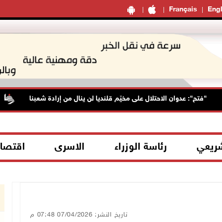
Français
Engl
"فتح": عدوان الاحتلال على مخيّم قلنديا لن ينال من إرادة شعبنا
شريعي
رئاسة الوزراء
الاسرى
اقتصا
تاريخ النشر: 07/04/2026 07:48 م