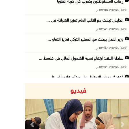
إرهاب المستوطنين يضرب في خربة الطوبا
06/آب/2026 03:06 م
الخليلي تبحث مع النائب العام تعزيز الشراكة في ...
06/آب/2026 02:41 م
وزير العدل يبحث مع السفير التركي تعزيز التعاو ...
06/آب/2026 02:37 م
سلطة النقد: ارتفاع نسبة الشمول المالي في فلسط ...
06/آب/2026 02:31 م
"فتح": عدوان الاحتلال على مخيّم قلنديا لن ينا ...
06/آب/2026 02:28 م
فيديو
وزراء خارجية 8 دول عربية وإسلامية يدينون الان ...
06/آب/2026 02:17 م
الاحتلال يسلّم إخطارات بهدم منازل ومنشآت في ج ...
06/آب/2026 02:02 م
Previous
Next