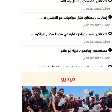
الاحتلال يقتحم كوبر شمال رام الله
08/آب/2026 08:27 م
إصابات بالاختناق خلال مواجهات مع الاحتلال في ...
08/آب/2026 08:23 م
الاحتلال ينصب حواجز طيارة في محيط مخيم طولكرم ...
08/آب/2026 07:56 م
مستعمرون يهاجمون قرية أبو فلاح
08/آب/2026 07:07 م
مستعمرون يقتحمون بلدة بيت عور التحتا وقرية جل ...
08/آب/2026 06:39 م
فيديو
فلسطين تدين الهجوم على ناقلة إماراتية في مضيق ...
08/آب/2026 06:25 م
شعراء غزة يوثقون النزوح والفقد بقصائد من الخي ...
08/آب/2026 06:23 م
Previous
Next