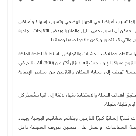
إنها تسبب أمراضا في الجهاز الهضمي وتسبب إسهالا وأمراض
من الممكن أن تسبب حمى النيل والملاريا وبعض التقرحات الجلدية
ن والتي قد تتطور ويكون علاجها صعبا ومعقدا
.
ستنظم حملة ضد الحشرات والقوارض، استجابةً للحاجة الملحّة
إلى تحسين الواقعين الصحي والبيئي، خاصة في مناطق النزوح ومراكز الإيواء حيث إنه لا يزال أكثر من (900) ألف نازح في
حملة تهدف إلى حماية السكان والنازحين من مخاطر الإصابة
ق أهداف الحملة والاستفادة منها، لافتة إلى أنها ستُسخّر كل
أيام قليلة مقبلة
.
حديًا إنسانيًا كبيرًا للنازحين ويفاقم معاناتهم اليومية ويهدد
مختصة المساعدات، والعمل على تحسين ظروف المعيشة داخل