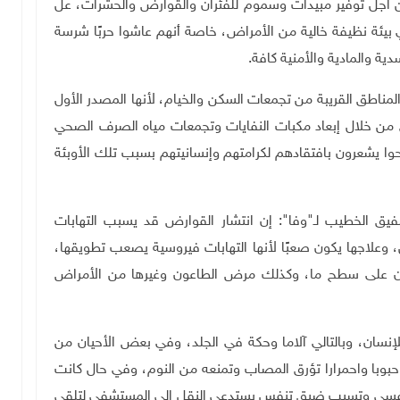
 أجل توفير مبيدات وسموم للفئران والقوارض والحشرات، علّ
يئة نظيفة خالية من الأمراض، خاصة أنهم عاشوا حربًا شرسة
ية والمادية والأمنية كافة
.
مناطق القريبة من تجمعات السكن والخيام، لأنها المصدر الأول
ذى من خلال إبعاد مكبات النفايات وتجمعات مياه الصرف الصحي
حوا يشعرون بافتقادهم لكرامتهم وإنسانيتهم بسبب تلك الأوبئة
فيق الخطيب لـ"وفا": إن انتشار القوارض قد يسبب التهابات
وعلاجها يكون صعبًا لأنها التهابات فيروسية يصعب تطويقها،
ن على سطح ما، وكذلك مرض الطاعون وغيرها من الأمراض
نسان، وبالتالي آلاما وحكة في الجلد، وفي بعض الأحيان من
وبا واحمرارا تؤرق المصاب وتمنعه من النوم، وفي حال كانت
التنفسي وتسبب ضيق تنفس يستدعي النقل إلى المستشفى لتلقي