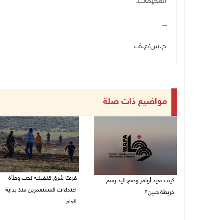
المخيمات
.
ــــ
ح.س
/
ع.ف
مواضيع ذات صلة
فرعتا شرق قلقيلية تحت وطأة
كيف تعيد أوامر وضع اليد رسم
اعتداءات المستعمرين منذ بداية
خريطة جنين؟
العام
03/08/2026 02:38 م
03/08/2026 09:16 ص