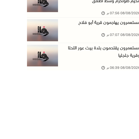
خيم طولكرم وسط اطلاق
إصابتان في هجوم للمستعمرين الإرهابيين على بيت ...
08/08/20 07:56 م
08/آب/2026 02:26 م
ستعمرون يهاجمون قرية أبو فلاح
الرئيس يستقبل مجلس بلدية بيت لحم ويؤكد النهوض ...
08/08/20 07:07 م
08/آب/2026 02:11 م
ستعمرون يقتحمون بلدة بيت عور التحتا
عبوات المعلبات الفارغة لزراعة الأشتال في غزة
قرية جلجليا
08/آب/2026 12:53 م
08/08/20 06:39 م
الفيضانات في ولاية آسام الهندية تودي بـ98 شخص ...
08/آب/2026 12:42 م
الاحتلال يتوغل في بلدة ميس الجبل جنوب لبنان و ...
08/آب/2026 12:39 م
سلطة المياه تطلق مشروعا وطنيا يقود التحول نحو ...
08/آب/2026 12:30 م
الإعصار "دولفين" يضرب أوكيناوا باليابان والصي ...