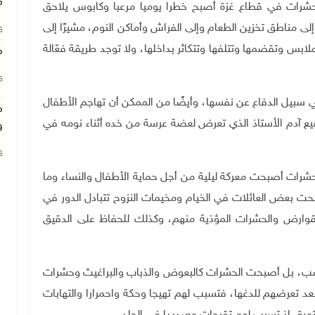
م
حشرات في قطاع غزة أصبح خطرا يوميا مرعبا وكابوس يلاحق
لى مناطق تخزين الطعام وإلى الفراش وأماكن النوم، مشيرًا إلى
26
ابس وتقضمها وتتلفها وتتكاثر بداخلها، ولا توجد طريقة فعّالة
م
26
سبيل الدفاع عن نفسها، وأيضًا من الممكن أن تهاجم الأطفال
م
يع آدم الأستاذ الذي تعرض لعضة عرسة من خده أثناء نومه في
و
26
شرات أصبحت معركة ليلية من أجل حماية الأطفال والنساء وما
 بعض العائلات في الخيام ومخيمات النزوح تتبادل الدور في
القوارض والحشرات المؤذية منهم، وكذلك للحفاظ على الدقيق
سب، بل أصبحت الحشرات كالبعوض والذباب والبراغيث وحشرات
تعرضهم للدغها، فتسبب لهم تهيجا وحكة واحمرارا والتهابات