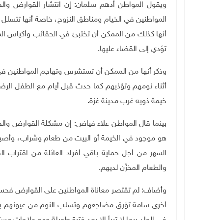
ويقول المواطن أدهم سلمان: إن انتشار القوارض وال
المواطنين في الخيام ومناطق النزوح، خاصة أنها تتسلل إ
أنها كذلك من الممكن أن تختبئ في الحقائب وأكياس المل
تؤدي إلى القضاء عليها
.
وذكر أنها من الممكن أن تستشرس وتهاجم المواطنين في 
أثناء نومهم وتؤذيهم كما حدث قبل أيام مع الطفل الرض
خيمة ذويه غرب مدينة غزة
.
بينما قال المواطن علاء فياض: إن مشكلة القوارض والح
هو موجود في الخيمة أو البيت من طعام وشراب، وأصبحت
السهر من أجل حماية باقي أفراد العائلة من اقتراب 
والطعام المخزّن لديهم
.
وأضاف: لم تقتصر معاناة المواطنين على القوارض فح
أخرى سامة تؤرق مضاجعهم وتسلب النوم من عيونهم بعد 