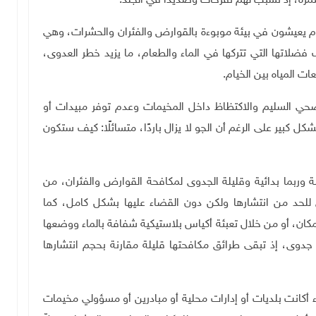
مستمرة، إذ تسبب لهم تقرحات وصديدا في الجلد
.
م يعيشون في بيئة موبوءة بالقوارض والفئران والحشرات، وهي
فضلاتها التي تتركها في الماء والطعام، ما يزيد خطر العدوى،
ت المياه بين الخيام
.
لصحي السليم والاكتظاظ داخل المخيمات وعدم توفر مبيدات أو
 كبير على الرغم أن الجو لا يزال باردًا، متسائلًا: كيف ستكون
وربما بدائية وقليلة الجدوى لمكافحة القوارض والفئران، من
لحد من انتشارها ولكن دون القضاء عليها بشكل كامل، كما
 المكان، أو من خلال تعبئة أكياس بلاستيكية شفافة بالماء ووضعها
جدوى، إذ تبقى طرائق مكافحتها قليلة مقارنة بحجم انتشارها
 أكانت بلديات أو إدارات محلية أو مبادرين أو مسؤولي مخيمات