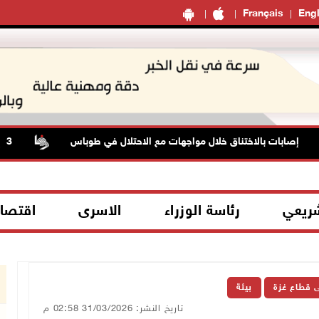
Français
Engl
ات بالاختناق خلال مواجهات مع الاحتلال في طوباس
3 إصابات برصاص الاحتلال شمال خان يونس
شريعي
رئاسة الوزراء
الاسرى
اقتصا
ى قطاع غزة
بيئة
تاريخ النشر: 31/03/2026 02:58 م