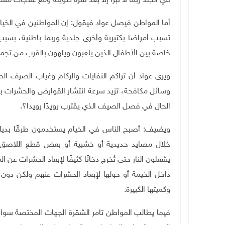
في الجلد ربما لا تبرأ إلا بعد فترة طويلة ومع علاجات 
أما المواطن فيصل عواد فيقول: إن المواطنين في الخيا
تسبب أمراضا بكتيرية وأخرى جلدية وربما باطنية، بسبب 
خاصة بين الأطفال الذين يلعبون ويلهون بالقرب من تجمعا
ويرى عواد أن تراكم النفايات والركام وغياب الصرف ا
وسائل مكافحة، تزيد سرعة انتشار القوارض والحشرات بشكل
الحال في فصل الصيف الذي يقترب رويدًا رويدا؟
.
ويضيف: أصبح الناس في الخيام يستخدمون طرقًا بديلة 
خلال مصايد حديدية أو خشبية أو بعض قطع اللاصق ل
يشعلون النار حتى تُخرج دخانًا كثيفًا لإبعاد الحشرات عن
داخل الخيمة أو حولها لإبعاد الحشرات عنهم ولكن دون 
وكميتها الكبيرة
.
فيما يطالب المواطن تامر الشقرة الجهات المختصة سواء