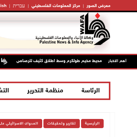
עברית
معرض الصور
مركز المعلومات الفلسطيني
ish
ز طيارة في محيط مخيم طولكرم وسط اطلاق كثيف للرصاص
إصاب
أهم الاخبار
الرئاسة
منظمة التحرير
الت
الرئيسية
تقارير وتحقيقات
العدوان الاسرائيلي عل