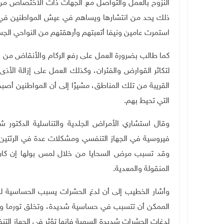
النزوح بالعمل والتواصل مع الجهات ذات الاختصاص من
ذلك يحد من انتشارها ويساهم في عيش المواطنين في ب
استمرت عامين ونيفا أتعبتهم وأرهقتهم من النواحي الجسد
كما طالب بضرورة العمل على رفع الركام والأنقاض من ال
لتكاثر القوارض والفئران، وكذلك العمل على إزالة الأ
القريبة من تلك المناطق، مشيرًا إلى أن المواطنين أصب
التي تحيط بهم
.
وقال استشاري الأمراض الجلدية والتناسلية الدكتور ش
فيروسية في الجهاز التنفسي ومشكلات عدة في الرئتين، 
وقد تسبب مرض السحايا من خلال لمس بولها إن كا
المنقولة والمعدية
.
وأشار الخطيب إلى أن لدغ الحشرات يسبب الحساسية للإ
الممكن أن تتسبب في حساسية شديدة، وتخلق تورما وحب
لدغات الحشرات شديدة السمية فإنها تؤثر في الجهاز 