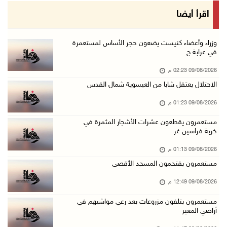
إجلاء طبي عبر معبر رفح شمل 78 شخصا
اقرأ أيضا
09/آب/2026 01:06 م
مستعمرون يقتحمون المسجد الأقصى
وزراء وأعضاء كنيست يضعون حجر الأساس لمستعمرة
في عرابة ج
09/آب/2026 12:49 م
09/08/2026 02:23 م
مصر تنعى القائد الوطني دياب اللوح
الاحتلال يعتقل شابا من العيسوية شمال القدس
09/آب/2026 12:27 م
09/08/2026 01:23 م
جهاد يرسم على الخيمة مشاهد الحرب في غزة
09/آب/2026 12:17 م
مستعمرون يقطعون عشرات الأشجار المثمرة في
خربة فراسين غر
حالات الإجهاض في غزة تتضاعف ثلاث مرات
09/08/2026 01:13 م
09/آب/2026 12:12 م
مستعمرون يقتحمون المسجد الأقصى
مركز الاتصال الحكومي يرصد أهم التدخلات التي ن ...
09/08/2026 12:49 م
09/آب/2026 12:10 م
مستعمرون يتلفون مزروعات بعد رعي مواشيهم في
سلطة النقد و"اوريدو" توقعان مذكرة تفاهم للاست ...
أراضي المغير
09/آب/2026 12:00 م