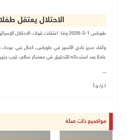
الاحتلال يعتقل طفل
طوباس 1-3-2026 وفا- اعتقلت قوات الاحتلال الإسرائيلي، اليوم الأحد، طفلا من بلدة عقابا، شمال طوباس.
عاما) بعد استدعائه للتحقيق في معسكر سالم، قرب جنين
ـــــ
ا.غ/ و.أ
مواضيع ذات صلة