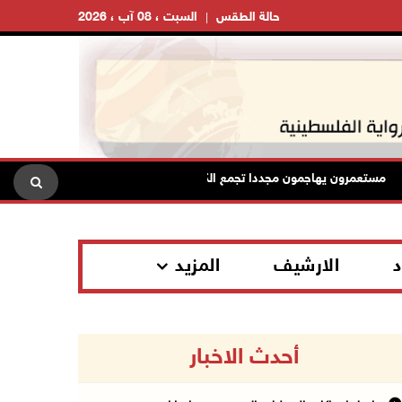
حالة الطقس
السبت ، 08 آب ، 2026
ستعمرون يهاجمون مجددا تجمع الكعابنة شرق الطيبة برام الله
الر
د
الارشيف
المزيد
أحدث الاخبار