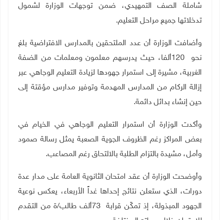
شاملة الصف التمهيدي، ضمن توجهات الوزارة لشمول
تدخلاتها جميع مراحل التعليم
.
وأضافت الوزارة أن عدد الملتحقين بالمدارس الافتراضية بلغ
نحو
120
ألفا، حيث يدرسهم معلمون ومعلمات من الضفة
الغربية، مشيرة إلى استمرار جهودها لزيادة التعليم الوجاهي عبر
إزالة الركام من المدارس المهدمة وتوفير مدارس مؤقتة إلى
حين إنشاء بدائل دائمة
.
وأكدت الوزارة أن استمرار التعليم الوجاهي في الخيام في
بعض المراكز رغم الظروف الجوية الصعبة يمثل رسالة صمود
وأمل، مشيدة بالتزام الطلبة بالالتحاق رغم المصاعب
.
وأوضحت الوزارة أن عقد امتحان الثانوية العامة على مدار عدة
دورات، الذي ستعلن نتائج إحداها غداً الأربعاء، يعكس نوعية
الجهود المبذولة، إذ تمكّن قرابة
73
ألف طالب/ة من التقدم