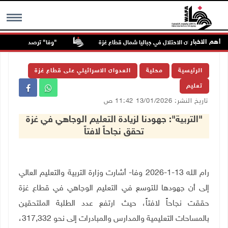
أهم الاخبار
مصابون بنيران الاحتلال في جباليا شمال قطاع غزة
"وفا" ترصد التحريض والعنص
MENU
الرئيسية
محلية
العدوان الاسرائيلي على قطاع غزة
تعليم
تاريخ النشر: 13/01/2026 11:42 ص
"التربية": جهودنا لزيادة التعليم الوجاهي في غزة
تحقق نجاحاً لافتاً
رام الله 13-1-2026 وفا- أشارت وزارة التربية والتعليم العالي
إلى أن جهودها للتوسع في التعليم الوجاهي في قطاع غزة
حققت نجاحاً لافتاً، حيث ارتفع عدد الطلبة الملتحقين
بالمساحات التعليمية والمدارس والمبادرات إلى نحو
317,332
،