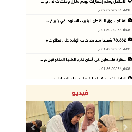
الاحتلال يسلّم إخطارات بهدم منازل ومنشآت في ج ...
06/آب/2026 02:02 م
افتتاح سوق الباذنجان البتيري السنوي في بتير غ ...
06/آب/2026 01:50 م
73,382 شهيدا منذ بدء حرب الإبادة على قطاع غزة
06/آب/2026 01:42 م
سفارة فلسطين في عُمان تكرم الطلبة المتفوقين م ...
06/آب/2026 01:36 م
الهلال الأحمر: 16 إصابة جراء عدوان الاحتلال ع ...
06/آب/2026 01:21 م
فيديو
الحسيني يبحث مع ممثلة الهند لدى دولة فلسطين ت ...
06/آب/2026 01:19 م
إنجاز فلسطين تطلق معرض "Eco-Expo 2026" تتويجا ...
06/آب/2026 01:18 م
Previous
Next