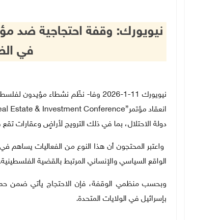
نيويورك: وقفة احتجاجية ضد مؤت
في الض
نيويورك 11-1-2026 وفا- نظّم نشطاء مؤي
انعقاد مؤتمر
eal Estate & Investment Conference”
دولة الاحتلال، بما في ذلك الترويج لأراضٍ وعقارات تقع 
واعتبر المحتجون أن هذا النوع من الفعاليات يساهم ف
الواقع السياسي والإنساني المرتبط بالقضية الفلسطينية
.
وبحسب منظمي الوقفة، فإن الاحتجاج يأتي ضمن حملة 
بإسرائيل في الولايات المتحدة
.