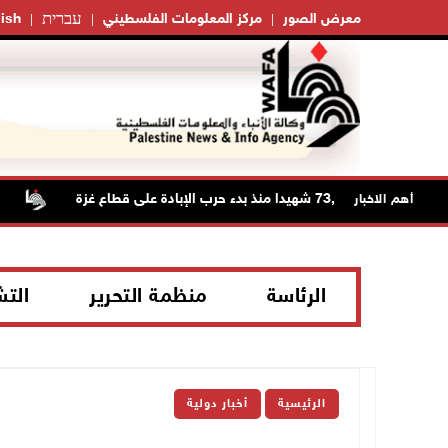
עברית
معرض الصور
مركز المعلومات الفلسطيني
ish
73,382 شهيدا منذ بدء حرب الإبادة على قطاع غزة
الا
أهم الاخبار
الرئاسة
منظمة التحرير
الت
الرئيسية
أخبار دولية