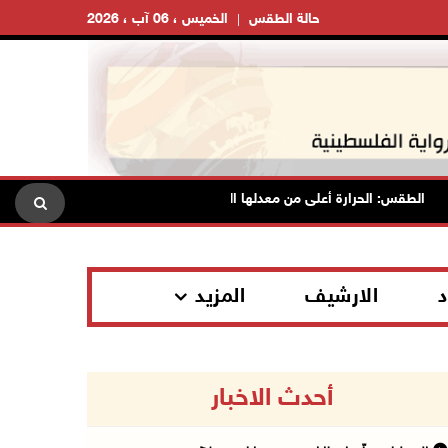
حالة الطقس
الخميس ، 06 آب ، 2026
الطقس: الحرارة أعلى من معدلها السنوي العام
الاحتلال يقتحم ق
د
الارشيف
المزيد
أحدث الاخبار