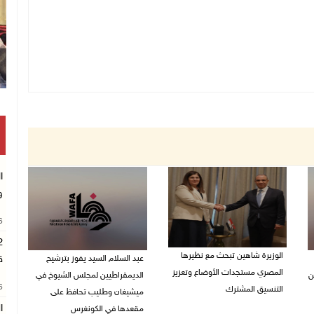
ا
و
26
الوزيرة شاهين تبحث مع نظيرها
عبد السلام السيد يفوز بترشيح
ق
المصري مستجدات الأوضاع وتعزيز
ن
الديمقراطيين لمجلس الشيوخ في
26
التنسيق المشترك
ميشيغان وطليب تحافظ على
مقعدها في الكونغرس
05/08/2026 10:43 م