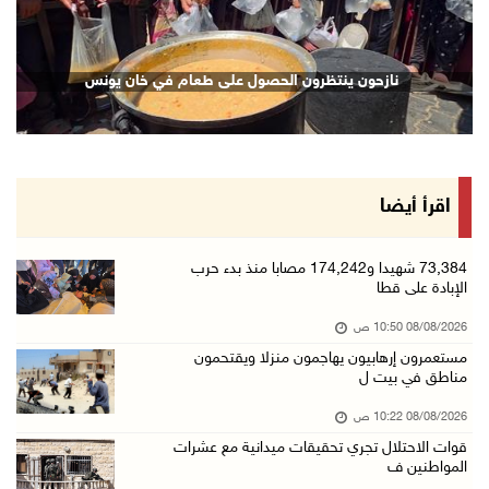
08/آب/2026 09:09 ص
ارتفاع أسعار النفط
نازحون ينتظرون الحصول على طعام في خان يونس
08/آب/2026 08:23 ص
أبرز عناوين الصحف الفلسطينية
08/آب/2026 08:21 ص
حالة الطقس: ارتفاع طفيف وموجة حر شديدة اعتبار ...
اقرأ أيضا
08/آب/2026 07:52 ص
تواصل انتهاكات الاحتلال والمستعمرين: إصابات و ...
73,384 شهيدا و174,242 مصابا منذ بدء حرب
الإبادة على قطا
08/آب/2026 12:01 ص
08/08/2026 10:50 ص
قوات الاحتلال تقتحم بيت فجار جنوب بيت لحم
مستعمرون إرهابيون يهاجمون منزلا ويقتحمون
07/آب/2026 11:49 م
مناطق في بيت ل
أسعار الغذاء العالمية عند أعلى مستوى منذ 3 سن ...
08/08/2026 10:22 ص
07/آب/2026 11:11 م
قوات الاحتلال تجري تحقيقات ميدانية مع عشرات
المواطنين ف
قوات الاحتلال تقتحم بيت لحم