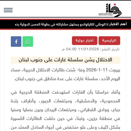
أهم الاخبار
منتخبنا الوطني للتايكواندو يستهل مشاركته في بطولة الحسن الدولية بذهبية وبرونزية
MENU
الرئيسية
أخبار دولية
تاريخ النشر: 11/01/2026 04:00 م
الاحتلال يشن سلسلة غارات على جنوب لبنان
بيروت 11-1-2026 وفا- شنت طائرات الاحتلال الحربية، مساء
اليوم الأحد، سلسلة غارات على عدة مناطق في جنوب لبنان.
وأفاد مراسلنا بأن الغارات استهدفت المنطقة الحرجية في
المحمودية، والدمشقية، ومرتفعات الجبور، وأطراف بلدة
جباع، ووادي القطراني، ومرتفعات الريحان وبين بصليا وسنيا
في منطقة جزين، وتبنا، في حين حلقت الطائرات المُسيرة
بشكل كثيف وعلى علو منخفض في أجواء الساحل الممتد من