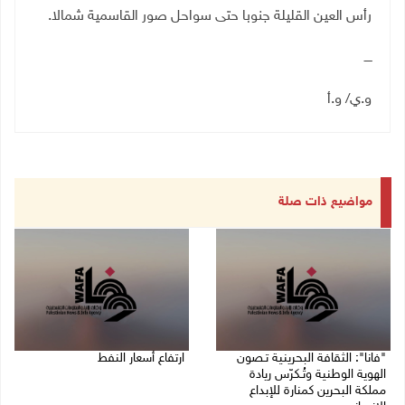
رأس العين القليلة جنوبا حتى سواحل صور القاسمية شمالا.
ــــ
و.ي/ و.أ
مواضيع ذات صلة
"فانا": الثقافة البحرينية تـصون
ارتفاع أسعار النفط
الهوية الوطنية وتُـكرّس ريادة
08/08/2026 08:23 ص
مملكة البحرين كمنارة للإبداع