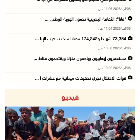
08/آب/2026 11:06 ص
"فانا": الثقافة البحرينية تـصون الهوية الوطني ...
08/آب/2026 11:04 ص
73,384 شهيدا و174,242 مصابا منذ بدء حرب الإبا ...
08/آب/2026 10:50 ص
مستعمرون إرهابيون يهاجمون منزلا ويقتحمون مناط ...
08/آب/2026 10:22 ص
قوات الاحتلال تجري تحقيقات ميدانية مع عشرات ا ...
08/آب/2026 10:18 ص
فيديو
تقرير: خطاب الكراهية والتحريض يتصاعد في أوساط ...
08/آب/2026 10:10 ص
الاحتلال ينصب حاجزا عسكريا في نعلين غرب رام ا ...
08/آب/2026 09:38 ص
revious
Next
3 إصابات برصاص الاحتلال شمال خان يونس