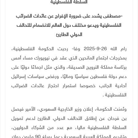
السلطة الفلسطينية
-مصطفى يشدد على ضرورة الإفراج عن عائدات الضرائب
الفلسطينية ويدعو مختلف دول العالم للانضمام للتحالف
الدولي الطارئ
رام الله 26-9-2025 وفا- رحبت الحكومة الفلسطينية،
بمخرجات اجتماع المانحين الذي عقد في نيويورك مساء أمس
برئاسة مملكة النرويج الصديقة، والذي مثل اجماعًا دوليًا على
دعم دولة فلسطين سياسيًا وماليًا، ورفض سياسات إسرائيل
أحادية الجانب خصوصا استمرار احتجاز عائدات الضرائب
الفلسطينية
.
وثمنت الحكومة، إعلان وزير الخارجية السعودي، الأمير فيصل
بن فرحان عن إطلاق التحالف الدولي الطارئ لدعم تمويل
السلطة الفلسطينية ماليا، مع عدد من الشركاء الدوليين،
وتقديم المملكة العربية السعودية دعما بمبلغ 90 مليون دولار