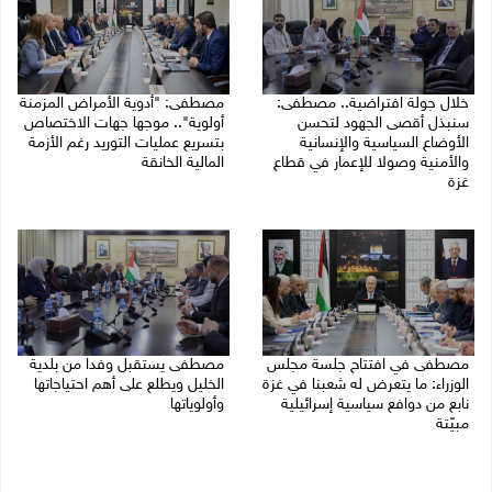
خلال جولة افتراضية.. مصطفى:
مصطفى: "أدوية الأمراض المزمنة
سنبذل أقصى الجهود لتحسن
أولوية".. موجها جهات الاختصاص
الأوضاع السياسية والإنسانية
بتسريع عمليات التوريد رغم الأزمة
والأمنية وصولا للإعمار في قطاع
المالية الخانقة
غزة
04/08/2026 03:16 م
05/08/2026 03:30 م
مصطفى في افتتاح جلسة مجلس
مصطفى يستقبل وفدا من بلدية
الوزراء: ما يتعرض له شعبنا في غزة
الخليل ويطلع على أهم احتياجاتها
نابع من دوافع سياسية إسرائيلية
وأولوياتها
مبيّتة
03/08/2026 07:07 م
04/08/2026 11:29 ص