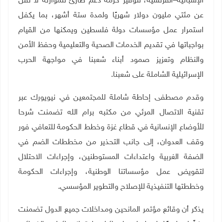
الإسبانية–الفرنسية، لتوفير حزمة دعم طارئ للموازنة لا تقل
عن مئتي مليون دولار شهريًا ولمدة ستة أشهر، بما يكفل
استمرار عمل مؤسسات دولة فلسطين ويمكنها من القيام
بواجباتها في تقديم الخدمات الصحية والتعليمية وحفظ الأمن
والنظام وتعزيز صمود أبناء شعبنا في مواجهة الحرب
الإسرائيلية الشاملة على شعبنا
.
وقدم مصطفى إحاطة شاملة للمجتمعين في نيويورك عبر
تقنية الاتصال المرئي من مكتبه برام الله تضمنت شرحا
للأوضاع الإنسانية في قطاع غزة وخطط الحكومة للتعافي فور
وقف العدوان، إلى جانب التحذير من مخططات الضم في
الضفة الغربية واعتداءات المستوطنين، وإجراءات الاحتلال
لتقويض عمل مؤسساتنا الوطنية، وإجراءات الحكومة
وخططتها التنفيذية للإصلاح والتطوير المؤسسي.
يذكر أن وقائع مؤتمر المانحين ومداخلات جميع الدول تضمنت