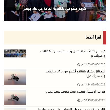
إصابة مسن بجروح ورضوض إثر اعتداء جيش الاحتلال ...
تكريم متفوقين بالثانوية العامة في خان يونس
06/آب/2026 09:13 م
ورشة توصي بخطة عاجلة لاستعادة التعليم الوجاهي ...
06/آب/2026 09:08 م
الرئيس يستقبل مجلس بلدية رام الله ويشدد على د ...
اقرأ أيضا
06/آب/2026 08:36 م
جماهير شعبنا تشيع جثمان الشهيد علاء صبيح في ت ...
تواصل انتهاكات الاحتلال والمستعمرين: اعتقالات
وإصابات و
06/آب/2026 08:33 م
06/08/2026 11:53 م
الاحتلال يوسع حملات الدهم والاعتقال في قلنديا ...
الاحتلال يخطر باقتلاع أشجار من 310 دونمات
06/آب/2026 08:06 م
والاستيلاء عل
الرئيس المصري وملك البحرين يشددان على ضرورة ت ...
06/08/2026 11:14 م
06/آب/2026 07:57 م
قوات الاحتلال تقتحم يعبد جنوب غرب جنين
الاحتلال يخطر بإزالة أشجار زيتون والاستيلاء ع ...
06/08/2026 10:49 م
06/آب/2026 07:53 م
48 إصابة منذ بدء عدوان الاحتلال على مخيم قلنديا