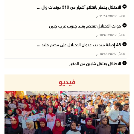
الاحتلال يخطر باقتلاع أشجار من 310 دونمات وال ...
06/آب/2026 11:14 م
قوات الاحتلال تقتحم يعبد جنوب غرب جنين
06/آب/2026 10:49 م
48 إصابة منذ بدء عدوان الاحتلال على مخيم قلند ...
06/آب/2026 10:45 م
الاحتلال يعتقل شابين من المغير
06/آب/2026 10:27 م
فيديو
وزير الداخلية يبحث مع مكافحة المخدرات الدولي ...
06/آب/2026 10:01 م
رئيس بلدية الخليل يطلع وفدا أميركيا على تطورا ...
06/آب/2026 09:59 م
revious
Next
06/آب/2026 09:17 م