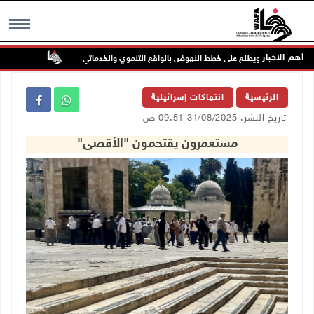
أهم الاخبار
لدي نابلس ويطلع على خطط النهوض بالواقع التنموي والخدماتي
لجنة الانتخ
MENU
الرئيسية
انتهاكات إسرائيلية
تاريخ النشر: 31/08/2025 09:51 ص
مستعمرون يقتحمون "الأقصى"