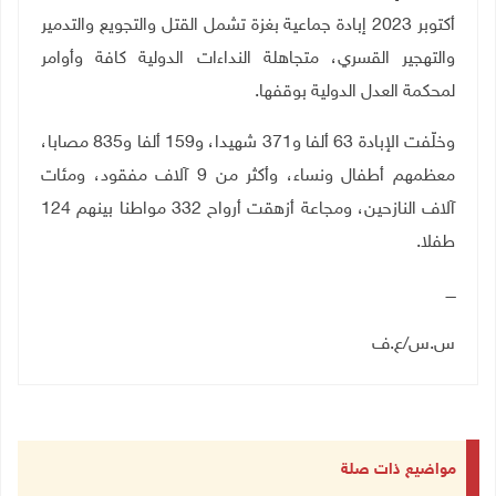
أكتوبر 2023 إبادة جماعية بغزة تشمل القتل والتجويع والتدمير
والتهجير القسري، متجاهلة النداءات الدولية كافة وأوامر
لمحكمة العدل الدولية بوقفها
.
وخلّفت الإبادة 63 ألفا و371 شهيدا، و159 ألفا و835 مصابا،
معظمهم أطفال ونساء، وأكثر من 9 آلاف مفقود، ومئات
آلاف النازحين، ومجاعة أزهقت أرواح 332 مواطنا بينهم 124
طفلا
.
ــــ
س.س
/
ع.ف
مواضيع ذات صلة