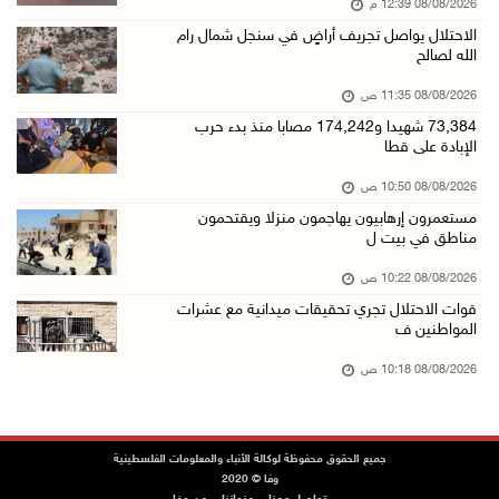
08/08/2026 12:39 م
تقرير: خطاب الكراهية والتحريض يتصاعد في أوساط ...
الاحتلال يواصل تجريف أراضٍ في سنجل شمال رام
08/آب/2026 10:10 ص
الله لصالح
الاحتلال ينصب حاجزا عسكريا في نعلين غرب رام ا ...
08/08/2026 11:35 ص
08/آب/2026 09:38 ص
73,384 شهيدا و174,242 مصابا منذ بدء حرب
الإبادة على قطا
3 إصابات برصاص الاحتلال شمال خان يونس
08/آب/2026 09:09 ص
08/08/2026 10:50 ص
مستعمرون إرهابيون يهاجمون منزلا ويقتحمون
ارتفاع أسعار النفط
مناطق في بيت ل
08/آب/2026 08:23 ص
08/08/2026 10:22 ص
أبرز عناوين الصحف الفلسطينية
قوات الاحتلال تجري تحقيقات ميدانية مع عشرات
08/آب/2026 08:21 ص
المواطنين ف
حالة الطقس: ارتفاع طفيف وموجة حر شديدة اعتبار ...
08/08/2026 10:18 ص
08/آب/2026 07:52 ص
تواصل انتهاكات الاحتلال والمستعمرين: إصابات و ...
جميع الحقوق محفوظة لوكالة الأنباء والمعلومات الفلسطينية
08/آب/2026 12:01 ص
وفا © 2020