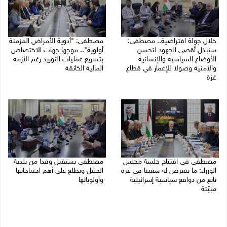
خلال جولة افتراضية.. مصطفى:
مصطفى: "أدوية الأمراض المزمنة
سنبذل أقصى الجهود لتحسن
أولوية".. موجها جهات الاختصاص
الأوضاع السياسية والإنسانية
بتسريع عمليات التوريد رغم الأزمة
والأمنية وصولا للإعمار في قطاع
المالية الخانقة
غزة
04/08/2026 03:16 م
05/08/2026 03:30 م
مصطفى في افتتاح جلسة مجلس
مصطفى يستقبل وفدا من بلدية
الوزراء: ما يتعرض له شعبنا في غزة
الخليل ويطلع على أهم احتياجاتها
نابع من دوافع سياسية إسرائيلية
وأولوياتها
مبيّتة
03/08/2026 07:07 م
04/08/2026 11:29 ص