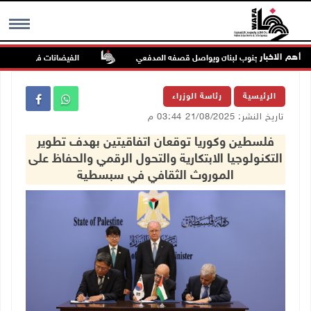
أهم الاخبار
ميس الجبل جنوب لبنان ويواصل قصفه المدفعي
الفيضانات في ولاية آسام الهندية تود
MENU
الرئيسية
رئاسة الوزراء
تاريخ النشر: 21/08/2025 03:44 م
فلسطين وكوريا توقعان اتفاقيتين بهدف تطوير
التكنولوجيا الابتكارية والتحول الرقمي والحفاظ على
الموروث الثقافي في سبسطية