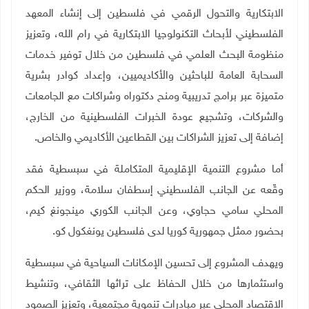
الابتكارية والتحول الرقمي في فلسطين إلى إنشاء المعهد
الفلسطيني لأبحاث التكنولوجيا الابتكارية في رام الله، وتعزيز
منظومة البحث العلمي في فلسطين من خلال توفير خدمات
السحابة العامة للباحثين والأكاديميين، وإعداد كوادر بشرية
متميزة عبر برامج تدريبية ومنح دكتوراه وشراكات مع الجامعات
والشركات، وتشجيع عودة الخبرات الفلسطينية من الخارج،
إضافة إلى تعزيز الشراكات بين القطاعين الأكاديمي والخاص
.
أما مشروع التنمية الإقليمية المتكاملة في سبسطية فقد
وقّعه عن الجانب الفلسطيني إسطفان سلامة، ووزير الحكم
المحلي سامي حجاوي، وعن الجانب الكوري مينجونغ كيم،
بحضور ممثل جمهورية كوريا لدى فلسطين يونغكول كو.
ويهدف المشروع إلى تحسين الإمكانات السياحية في سبسطية
واستثمارها من خلال الحفاظ على تراثها الثقافي، وتنشيط
الاقتصاد المحلي عبر مبادرات تنموية مجتمعية، وتعزيز الصمود