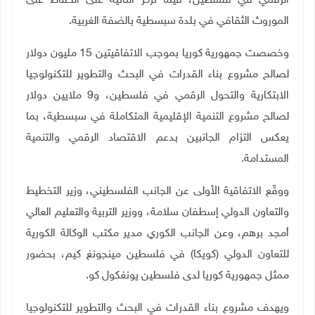
الرقمي في فلسطين، فيما تركز الثانية على الحفاظ على
الموروث الثقافي في بلدة سبسطية بالضفة الغربية
.
وخصصت جمهورية كوريا بموجب الاتفاقيتين 15 مليون دولار
لصالح مشروع بناء القدرات في البحث والتطوير للتكنولوجيا
الابتكارية والتحول الرقمي في فلسطين، و9 ملايين دولار
لصالح مشروع التنمية الإقليمية المتكاملة في سبسطية، بما
يعكس التزام الجانبين بدعم الاقتصاد الرقمي والتنمية
المستدامة
.
ووقّع الاتفاقية الأولى عن الجانب الفلسطيني، وزير التخطيط
والتعاون الدولي إسطفان سلامة، ووزير التربية والتعليم العالي
أمجد برهم، وعن الجانب الكوري مدير مكتب الوكالة الكورية
للتعاون الدولي (كويكا) في فلسطين مينجونغ كيم، بحضور
ممثل جمهورية كوريا لدى فلسطين يونغكول كو.
ويهدف مشروع بناء القدرات في البحث والتطوير للتكنولوجيا