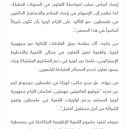
إرساء أساس صلب لمواصلة التعاون في السنوات المقبلة،
كما نطمح إلى الإسهام في إرساء السلام والاستقرار الدائمين
في فلسطين، مع التأكيد على التزام كوريا بأن تكون شريكاً
أساسياً في هذا المسعى
"
.
من جانبه، أكد سلامة عمق العلاقات الثنائية مع جمهورية
كوريا، وأهمية تعزيز التعاون في مجالي التنمية والتخطيط
الإستراتيجي، مثمنا دور كوريا في دعم المشاريع المشتركة وبناء
جسور تعاون تخدم المصالح المتبادلة للشعبين.
من جهته، عبّر مدير مكتب كويكا في فلسطين مينجونغ كيم
عن فخره "بتوقيع اتفاقيتين مهمتين، تعكسان التزام جمهورية
كوريا المستمر بدعم أولويات التنمية في فلسطين وتعزيز
الشراكة من أجل مستقبل أفضل
"
.
سيمتد تنفيذ مشروع التنمية الإقليمية المتكاملة في سبسطية