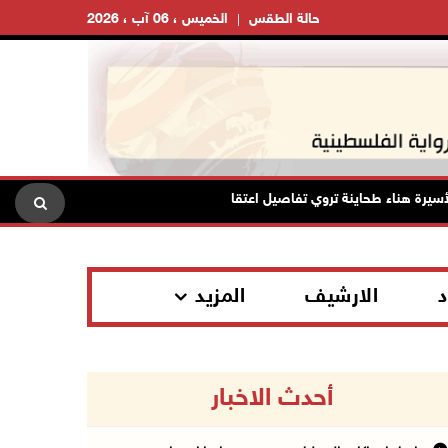
حالة الطقس
الخميس ، 06 آب ، 2026
 هناء طحاينة تروي تفاصيل اعتقالها: حُرمت من وداع أطفالها وتعرضت للإهانة
د
الارشيف
المزيد
أحدث الاخبار