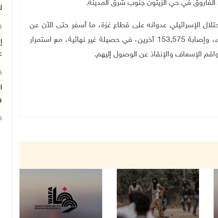
الفاروق في حي الزيتون جنوب شرق المدينة
.
ل
ين الأول/أكتوبر 2023، يواصل الاحتلال الإسرائيلي عدوانه على قطاع غزة، ما أسفر حتى الآن عن
26
استشهاد 61,499 مواطنًا، غالبيتهم من الأطفال والنساء، وإصابة 153,575 آخرين، في حصيلة غير نهائية، مع استمرار
ع
م الإسعاف والإنقاذ عن الوصول إليهم
.
26
ا
و
26