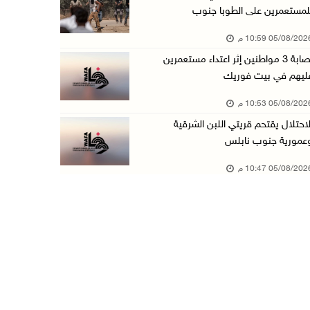
لمستعمرين على الطوبا جنوب
عبد السلام السيد يفوز بترشيح الديمقراطيين لمج ...
05/08/20 10:59 م
05/آب/2026 06:43 م
إصابة 3 مواطنين إثر اعتداء مستعمرين
الهلال الأحمر: 8 إصابات إثر اعتداء الاحتلال ...
ليهم في بيت فوريك
05/آب/2026 06:13 م
05/08/20 10:53 م
مخطط استعماري جديد في "جيلو" يهدد بعزل القدس ...
لاحتلال يقتحم قريتي اللبن الشرقية
05/آب/2026 06:10 م
عمورية جنوب نابلس
الاحتلال ينصب حاجزًا عسكريًا على مدخل بلدة دي ...
05/08/20 10:47 م
05/آب/2026 06:04 م
البيرة: الاحتلال يستولي على ثلاثة منازل في حي ...
05/آب/2026 05:59 م
سلطة النقد تستضيف برنامجا تدريبيا متخصصا في ا ...
05/آب/2026 05:10 م
حمدان يطّلع على الوضع الثقافي في طولكرم ويطلق ...