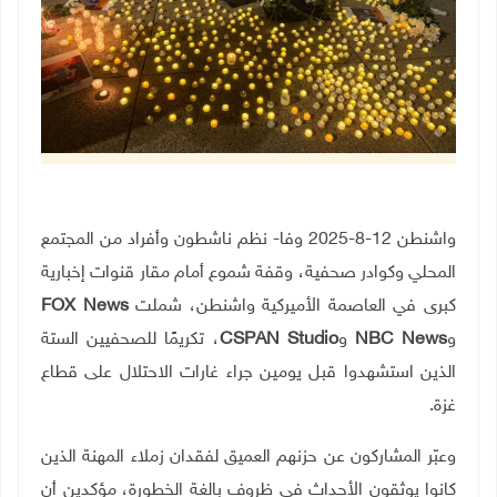
واشنطن 12-8-2025 وفا- نظم ناشطون وأفراد من المجتمع
المحلي وكوادر صحفية، وقفة شموع أمام مقار قنوات إخبارية
كبرى في العاصمة الأميركية واشنطن، شملت
FOX News
و
NBC News
و
CSPAN Studio
، تكريمًا للصحفيين الستة
الذين استشهدوا قبل يومين جراء غارات الاحتلال على قطاع
غزة
.
وعبّر المشاركون عن حزنهم العميق لفقدان زملاء المهنة الذين
كانوا يوثقون الأحداث في ظروف بالغة الخطورة، مؤكدين أن