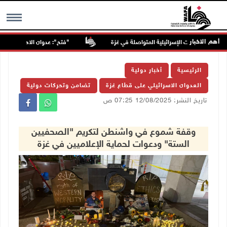
أهم الاخبار
"فتح": عدوان الاحتلال على مخيّم ق
MENU
الرئيسية
أخبار دولية
العدوان الاسرائيلي على قطاع غزة
تضامن وتحركات دولية
تاريخ النشر: 12/08/2025 07:25 ص
وقفة شموع في واشنطن لتكريم "الصحفيين
الستة" ودعوات لحماية الإعلاميين في غزة