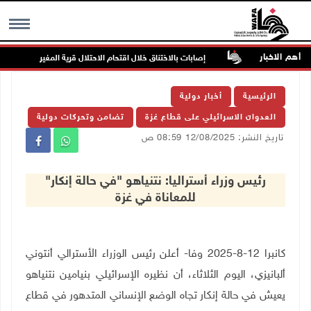
أهم الاخبار
هددة بالخطر
إصابات بالاختناق خلال اقتحام الاحتلال قرية المغير
MENU
الرئيسية
أخبار دولية
العدوان الاسرائيلي على قطاع غزة
تضامن وتحركات دولية
تاريخ النشر: 12/08/2025 08:59 ص
رئيس وزراء أستراليا: نتنياهو "في حالة إنكار"
للمعاناة في غزة
كانبرا 12-8-2025 وفا- أعلن رئيس الوزراء الأسترالي أنتوني
ألبانيزي، اليوم الثلاثاء، أن نظيره الإسرائيلي بنيامين نتنياهو
يعيش في حالة إنكار تجاه الوضع الإنساني المتدهور في قطاع