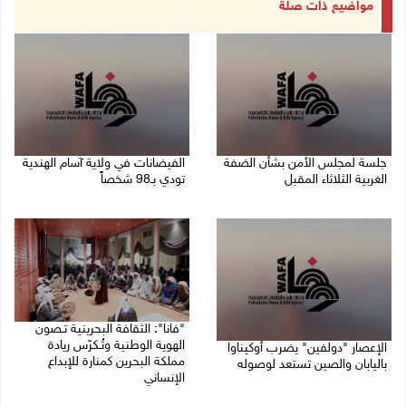
مواضيع ذات صلة
جلسة لمجلس الأمن بشأن الضفة
الفيضانات في ولاية آسام الهندية
الغربية الثلاثاء المقبل
تودي بـ98 شخصاً
08/08/2026 04:03 م
08/08/2026 12:42 م
"فانا": الثقافة البحرينية تـصون
الهوية الوطنية وتُـكرّس ريادة
الإعصار "دولفين" يضرب أوكيناوا
مملكة البحرين كمنارة للإبداع
باليابان والصين تستعد لوصوله
الإنساني
08/08/2026 12:08 م