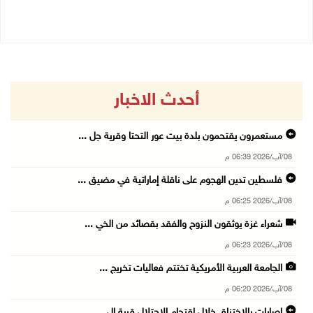
08/08/2026 11:04 ص
أحدث الاخبار
مستعمرون يقتحمون بلدة بيت عور التحتا وقرية جل ...
08/آب/2026 06:39 م
فلسطين تدين الهجوم على ناقلة إماراتية في مضيق ...
08/آب/2026 06:25 م
شعراء غزة يوثقون النزوح والفقد بقصائد من الخي ...
08/آب/2026 06:23 م
الجامعة العربية الأمريكية تختتم فعاليات تخريج ...
08/آب/2026 06:20 م
إصابات بالاختناق خلال اقتحام الاحتلال قرية ال ...