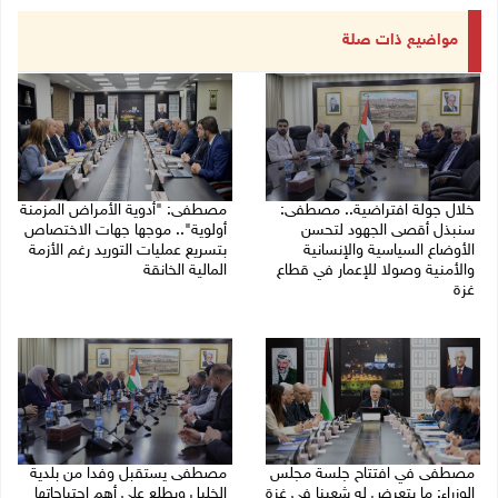
مواضيع ذات صلة
خلال جولة افتراضية.. مصطفى:
مصطفى: "أدوية الأمراض المزمنة
سنبذل أقصى الجهود لتحسن
أولوية".. موجها جهات الاختصاص
الأوضاع السياسية والإنسانية
بتسريع عمليات التوريد رغم الأزمة
والأمنية وصولا للإعمار في قطاع
المالية الخانقة
غزة
04/08/2026 03:16 م
05/08/2026 03:30 م
مصطفى في افتتاح جلسة مجلس
مصطفى يستقبل وفدا من بلدية
الوزراء: ما يتعرض له شعبنا في غزة
الخليل ويطلع على أهم احتياجاتها