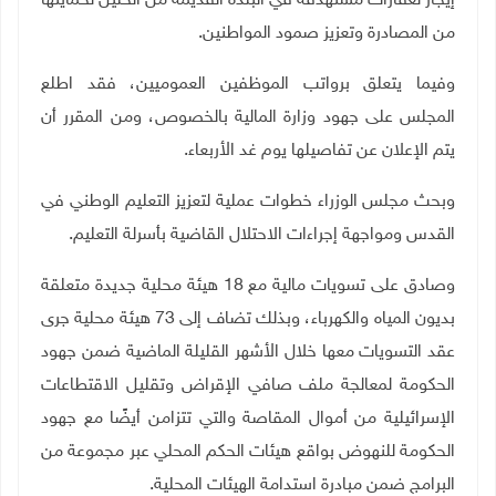
إيجار لعقارات مستهدفة في البلدة القديمة من الخليل لحمايتها
من المصادرة وتعزيز صمود المواطنين.
وفيما يتعلق برواتب الموظفين العموميين، فقد اطلع
المجلس على جهود وزارة المالية بالخصوص، ومن المقرر أن
يتم الإعلان عن تفاصيلها يوم غد الأربعاء
.
وبحث مجلس الوزراء خطوات عملية لتعزيز التعليم الوطني في
القدس ومواجهة إجراءات الاحتلال القاضية بأسرلة التعليم
.
وصادق على تسويات مالية مع 18 هيئة محلية جديدة متعلقة
بديون المياه والكهرباء، وبذلك تضاف إلى 73 هيئة محلية جرى
عقد التسويات معها خلال الأشهر القليلة الماضية ضمن جهود
الحكومة لمعالجة ملف صافي الإقراض وتقليل الاقتطاعات
الإسرائيلية من أموال المقاصة والتي تتزامن أيضًا مع جهود
الحكومة للنهوض بواقع هيئات الحكم المحلي عبر مجموعة من
البرامج ضمن مبادرة استدامة الهيئات المحلية
.