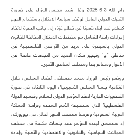
رام الله 3-6-2025 وفا- شدد مجلس الوزراء على ضرورة
التحرك الدولي العاجل لوقف سياسة الاحتلال باستخدام الجوع
كسلاح ضد أبناء شعبنا في قطاع غزة، إلى جانب الدعوة لاتخاذ
إجراءات رادعة للتعامل مع مخططات الاحتلال المخالفة للقانون
الدولي بالسيطرة على مزيد من الأراضي الفلسطينية في
مناطق "ج" وتهجير سكان العديد من التجمعات خاصة في
الأغوار ومسافر يطا ومختلف المناطق الأخرى
.
ووضع رئيس الوزراء محمد مصطفى أعضاء المجلس، خلال
افتتاحية جلسة المجلس الأسبوعية، اليوم الثلاثاء، في صورة
التحضيرات الجارية لعقد المؤتمر الدولي للسلام وتجسيد الدولة
الفلسطينية الذي تستضيفه الأمم المتحدة وترأسه المملكة
العربية السعودية وفرنسا منتصف الشهر الحالي في نيويورك،
إذ ستتضمن أجندة المؤتمر عقد جلسات مكثفة في مختلف
المجالات السياسية والقانونية والاقتصادية والأمنية وإعادة