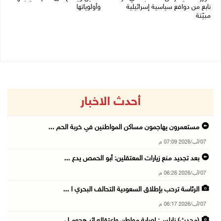
نابع من دوافع سياسية إسرائيلية
وأولوياتها
مبيّتة
03/08/2026 07:07 م
04/08/2026 11:29 ص
أحدث الاخبار
مستعمرون يهاجمون مساكن المواطنين في خربة الحم ...
07/آب/2026 07:09 م
بعد تجديد منع زيارات المعتقلين: أبو الحمص يدع ...
07/آب/2026 06:26 م
الرئاسة ترحب بإطلاق السعودية التحالف البحري ا ...
07/آب/2026 06:17 م
(محدث) نابلس: إصابة مواطن واعتقاله إثر هجوم ل ...