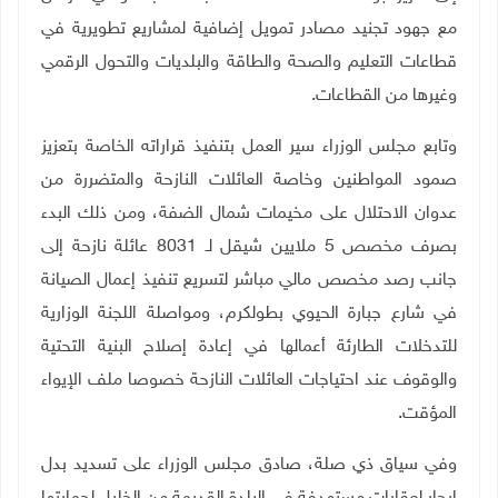
مع جهود تجنيد مصادر تمويل إضافية لمشاريع تطويرية في
قطاعات التعليم والصحة والطاقة والبلديات والتحول الرقمي
وغيرها من القطاعات
.
وتابع مجلس الوزراء سير العمل بتنفيذ قراراته الخاصة بتعزيز
صمود المواطنين وخاصة العائلات النازحة والمتضررة من
عدوان الاحتلال على مخيمات شمال الضفة، ومن ذلك البدء
بصرف مخصص 5 ملايين شيقل لـ 8031 عائلة نازحة إلى
جانب رصد مخصص مالي مباشر لتسريع تنفيذ إعمال الصيانة
في شارع جبارة الحيوي بطولكرم، ومواصلة اللجنة الوزارية
للتدخلات الطارئة أعمالها في إعادة إصلاح البنية التحتية
والوقوف عند احتياجات العائلات النازحة خصوصا ملف الإيواء
المؤقت
.
وفي سياق ذي صلة، صادق مجلس الوزراء على تسديد بدل