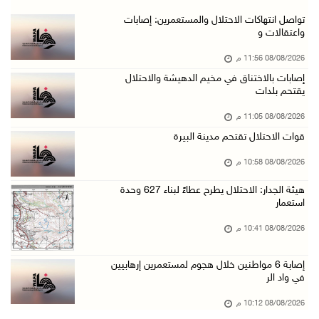
مستعمرون يهاجمون قرية أبو فلاح
تواصل انتهاكات الاحتلال والمستعمرين: إصابات
واعتقالات و
08/آب/2026 07:07 م
08/08/2026 11:56 م
مستعمرون يقتحمون بلدة بيت عور التحتا وقرية جل ...
إصابات بالاختناق في مخيم الدهيشة والاحتلال
08/آب/2026 06:39 م
يقتحم بلدات
فلسطين تدين الهجوم على ناقلة إماراتية في مضيق ...
08/08/2026 11:05 م
08/آب/2026 06:25 م
قوات الاحتلال تقتحم مدينة البيرة
شعراء غزة يوثقون النزوح والفقد بقصائد من الخي ...
08/08/2026 10:58 م
08/آب/2026 06:23 م
هيئة الجدار: الاحتلال يطرح عطاءً لبناء 627 وحدة
الجامعة العربية الأمريكية تختتم فعاليات تخريج ...
استعمار
08/آب/2026 06:20 م
08/08/2026 10:41 م
إصابات بالاختناق خلال اقتحام الاحتلال قرية ال ...
إصابة 6 مواطنين خلال هجوم لمستعمرين إرهابيين
08/آب/2026 05:52 م
في واد الر
الحايك: نقود جهودا وطنية لحماية المواقع الأثر ...
08/08/2026 10:12 م
08/آب/2026 04:50 م