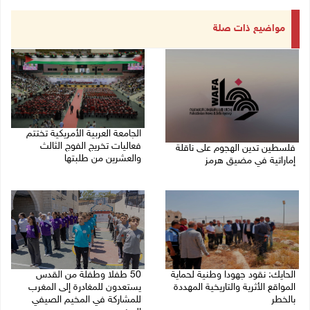
مواضيع ذات صلة
الجامعة العربية الأمريكية تختتم
فعاليات تخريج الفوج الثالث
فلسطين تدين الهجوم على ناقلة
والعشرين من طلبتها
إماراتية في مضيق هرمز
08/08/2026 06:20 م
08/08/2026 06:25 م
الحايك: نقود جهودا وطنية لحماية
50 طفلا وطفلة من القدس
المواقع الأثرية والتاريخية المهددة
يستعدون للمغادرة إلى المغرب
بالخطر
للمشاركة في المخيم الصيفي