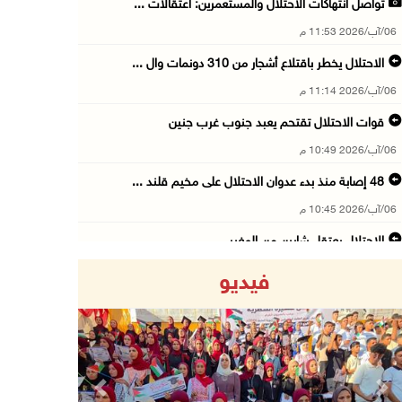
تواصل انتهاكات الاحتلال والمستعمرين: اعتقالات ...
06/آب/2026 11:53 م
الاحتلال يخطر باقتلاع أشجار من 310 دونمات وال ...
06/آب/2026 11:14 م
قوات الاحتلال تقتحم يعبد جنوب غرب جنين
06/آب/2026 10:49 م
48 إصابة منذ بدء عدوان الاحتلال على مخيم قلند ...
06/آب/2026 10:45 م
الاحتلال يعتقل شابين من المغير
06/آب/2026 10:27 م
فيديو
وزير الداخلية يبحث مع مكافحة المخدرات الدولي ...
06/آب/2026 10:01 م
رئيس بلدية الخليل يطلع وفدا أميركيا على تطورا ...
06/آب/2026 09:59 م
Previous
Next