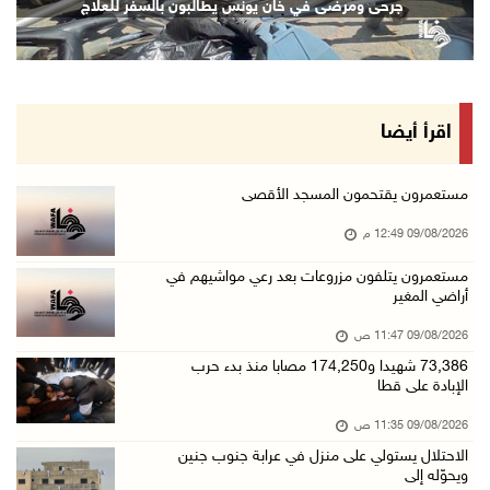
جرحى ومرضى في خان يونس يطالبون بالسفر للعلاج
09/آب/2026 11:35 ص
"فتح" تنعي القائد الوطنيّ السفير دياب اللوح
09/آب/2026 11:28 ص
الرئيس ينعى سفير فلسطين لدى مصر القائد الوطني ...
اقرأ أيضا
09/آب/2026 10:43 ص
وفاة سفير فلسطين لدى مصر القائد الوطني دياب ا ...
مستعمرون يقتحمون المسجد الأقصى
09/آب/2026 10:42 ص
09/08/2026 12:49 م
الاحتلال يستولي على منزل في عرابة جنوب جنين و ...
مستعمرون يتلفون مزروعات بعد رعي مواشيهم في
أراضي المغير
09/آب/2026 10:32 ص
الاحتلال يقتحم مدينة نابلس
09/08/2026 11:47 ص
09/آب/2026 10:20 ص
73,386 شهيدا و174,250 مصابا منذ بدء حرب
الإبادة على قطا
"التعليم العالي" تختتم تدريبا حول إعداد المبا ...
09/08/2026 11:35 ص
09/آب/2026 10:19 ص
الاحتلال يستولي على منزل في عرابة جنوب جنين
وفاة شابة متأثرة بإصابتها جراء حادث سير قرب ج ...
ويحوّله إلى