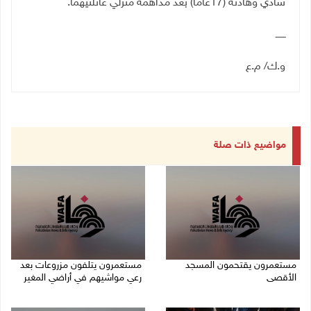
شادي وهادنه (17عاما) بعد مداهمة منزلي عائلتيهما.
ـــــــ
و.ك/ م.ع
مواضيع ذات صلة
مستعمرون يقتحمون المسجد
مستعمرون يتلفون مزروعات بعد
الأقصى
رعي مواشيهم في أراضي المغير
09/08/2026 12:49 م
09/08/2026 11:47 ص