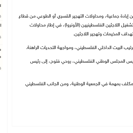
ي
إبادة جماعية، ومحاولات التهجير القسري أو الطوعي من قطاع
26
شغيل اللاجئين الفلسطينيين (الأونروا)، في إطار محاولات
ا
داف المخيمات وتهجير اللاجئين.
26
لترتيب البيت الداخلي الفلسطيني، ومواجهة التحديات الراهنة.
م
م
 رئيس المجلس الوطني الفلسطيني، روحي فتوح، إلى رئيس
26
 مكلف بمهمة في الجمعية الوطنية، ومن الجانب الفلسطيني