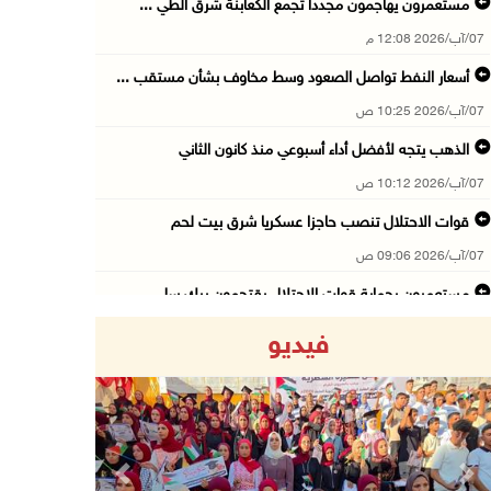
مستعمرون يهاجمون مجددا تجمع الكعابنة شرق الطي ...
07/آب/2026 12:08 م
أسعار النفط تواصل الصعود وسط مخاوف بشأن مستقب ...
07/آب/2026 10:25 ص
الذهب يتجه لأفضل أداء أسبوعي منذ كانون الثاني
07/آب/2026 10:12 ص
قوات الاحتلال تنصب حاجزا عسكريا شرق بيت لحم
07/آب/2026 09:06 ص
مستعمرون بحماية قوات الاحتلال يقتحمون برك سلي ...
07/آب/2026 08:39 ص
فيديو
الاحتلال يقتحم بلدة طمون جنوب طوباس
07/آب/2026 08:24 ص
محافظة القدس: انسحاب قوات الاحتلال من مخيم قل ...
07/آب/2026 08:23 ص
Previous
Next