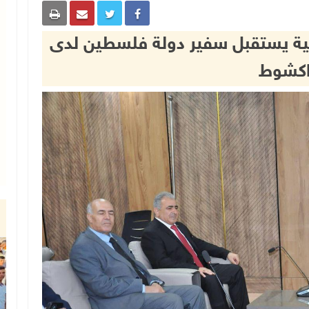
انية يستقبل سفير دولة فلسطين لدى
اكشوط