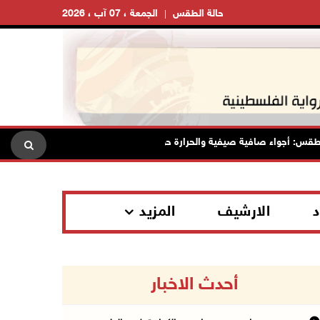
حالة الطقس
الجمعة ، 07 آب ، 2026
جواء صافية صيفية والحرارة حول معدلها العام
محافظة القدس: ا
د
الارشيف
المزيد
أحدث الاخبار