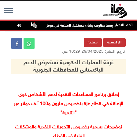
أهم الاخبار
صل الصعود وسط مخاوف بشأن مستقبل الملاحة في هرمز
48 إصابة منذ بدء عدوان الاحتلال على مخيم قلنديا وكفر عقب شمال القدس
MENU
الرئيسية
محلية
تاريخ النشر: 29/04/2025 10:29 ص
غرفة العمليات الحكومية تستعرض الدعم
الباكستاني للمحافظات الجنوبية
إطلاق برنامج المساعدات النقدية لدعم الأشخاص ذوي
الإعاقة في قطاع غزة بتخصيص مليون و100 ألف دولار عبر
"التنمية
"
توضيحات رسمية بخصوص التحويلات النقدية والمشكلات
الفنية في القطاع