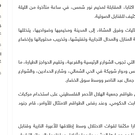
و
با، المقابلة لمخيم نور شمس، في ساعة متأخرة من الليلة
كثيف للقنابل الصوتية
.
26
ق
يات وفرق المشاة، إلى المدينة ومخيميها وضواحيها، يتخللها
ع
لمنازل والمحال التجارية وتفتيشها، وتخريب محتوياتها وإخضاع
26
ا
غ
تي تجوب الشوارع الرئيسية والفرعية، وتقيم الحواجز الطيارة، ما
لس ودوار شويكة في الحي الشمالي، وشارع الحدادين، والشوارع
26
 جمال عبد الناصر ووسط سوق الخضار
.
طواقم جمعية الهلال الأحمر الفلسطيني على استخدام مركبات
 الحكومي. وعند رفض الطواقم الامتثال للأوامر، قام جنود
ثفا لقوات الاحتلال وسط إطلاقها للأعيرة النارية وقنابل