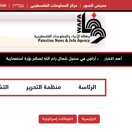
עברית
معرض الصور
مركز المعلومات الفلسطيني
ish
ل يواصل تجريف أراضٍ في سنجل شمال رام الله لصالح بؤرة استعمارية
أهم الاخبار
الرئاسة
منظمة التحرير
الت
الرئيسية
انتهاكات إسرائيلية