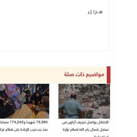
هـ.ح/ إ.ر
مواضيع ذات صلة
الاحتلال يواصل تجريف أراضٍ في
73,384 شهيدا و174,242 مصابا
سنجل شمال رام الله لصالح بؤرة
منذ بدء حرب الإبادة على قطاع غزة