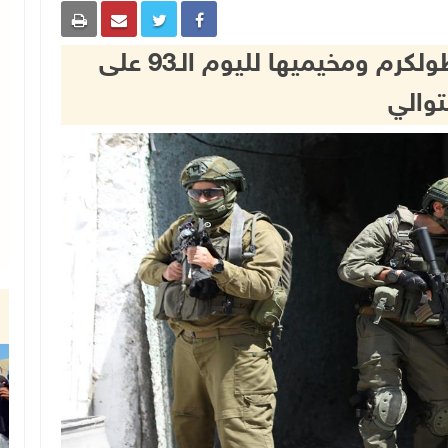
الاحتلال يواصل عدوانه على طولكرم ومخيميها لليوم الـ93 على
توالي