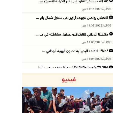
42 الف مسافر تنقلوا عبر معبر الكرامة الأسبوع ...
08/آب/2026 11:44 ص
الاحتلال يواصل تجريف أراضٍ في سنجل شمال رام ...
08/آب/2026 11:35 ص
منتخبنا الوطني للتايكواندو يستهل مشاركته في ب ...
08/آب/2026 11:06 ص
"فانا": الثقافة البحرينية تـصون الهوية الوطني ...
08/آب/2026 11:04 ص
73,384 شهيدا و174,242 مصابا منذ بدء حرب الإبا ...
08/آب/2026 10:50 ص
فيديو
مستعمرون إرهابيون يهاجمون منزلا ويقتحمون مناط ...
08/آب/2026 10:22 ص
قوات الاحتلال تجري تحقيقات ميدانية مع عشرات ا ...
08/آب/2026 10:18 ص
Previous
Next