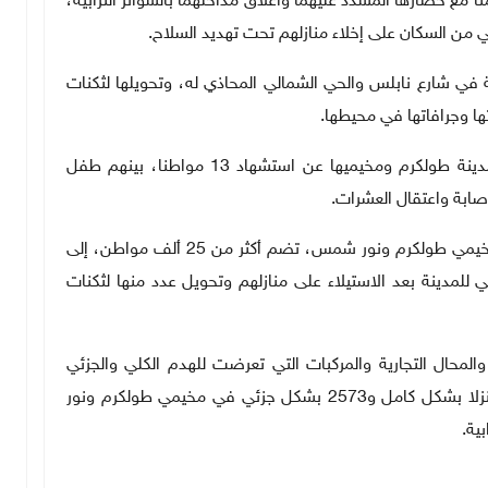
 مع حصارها المشدد عليهما وأغلاق مداخلهما بالسواتر الترابية،
ي من السكان على إخلاء منازلهم تحت تهديد السلاح
.
ة في شارع نابلس والحي الشمالي المحاذي له، وتحويلها لثكنات
تها وجرافاتها في محيطها
.
هذا وأسفر عدوان الاحتلال وتصعيده المتواصل على مدينة طولكرم ومخيميها عن استشهاد 13 مواطنا، بينهم طفل
إصابة واعتقال العشرات
.
كما تسبب في نزوح قسري لأكثر من 4200 عائلة من مخيمي طولكرم ونور شمس، تضم أكثر من 25 ألف مواطن، إلى
لمدينة بعد الاستيلاء على منازلهم وتحويل عدد منها لثكنات
 والمحال التجارية والمركبات التي تعرضت للهدم الكلي والجزئي
والحرق والتخريب والنهب والسرقة، حيث دمرت 396 منزلا بشكل كامل و2573 بشكل جزئي في مخيمي طولكرم ونور
بية
.