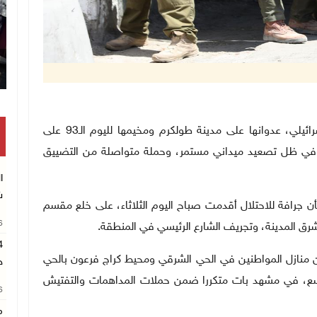
تكريم متفوقين بالثانوية العامة في خان يو
طولكرم 29-4-2025 وفا- تواصل قوات الاحتلال الإسرائيلي، عدوانها على مدينة طولكرم ومخيمها لليوم الـ93 على
على مخيم نور شمس، في ظل تصعيد ميداني مستمر، وحملة متواصلة من التضييق
ا
ش
ن جرافة للاحتلال أقدمت صباح اليوم الثلاثاء، على خلع مقسم
26
رق المدينة، وتجريف الشارع الرئيسي في المنطقة
.
 منازل المواطنين في الحي الشرقي ومحيط كراج فرعون بالحي
ح
واسع، في مشهد بات متكررا ضمن حملات المداهمات والتفتيش
26
م