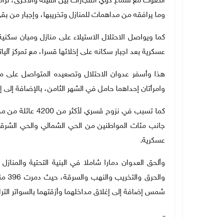
الصوت مع سماع دوي انفجارات بين الفينة والأخرى، تزامنا
وما يرافقه من مداهمات للمنازل وتخريبها، وإجبار من بق
كما ويواصل الاحتلال الاستيلاء على منازل ومبان سكني
عسكرية بعد اجبار سكانه على إخلائها قسرا، مع تمركز آليا
وامرأتان إحداهما حامل في الشهر الثامن، بالإضافة إلى 
جانب مئات المواطنين من الحي الشمالي والحي الشرقي ل
عسكرية
.
وألحق العدوان دمارا شاملا في البنية التحتية والمنازل
شمس إضافة إلى إغلاق مداخلهما وأزقتهما بالسواتر الترا
ــ