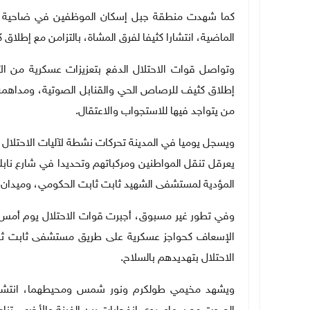
كما شهدت منطقة جبل إسكان الموظفين في ضاحية اكتا
الماضية، انتشارا كثيفا لفرق المشاة، بالتزامن مع إطلاق 
وتواصل قوات الاحتلال الدفع بتعزيزات عسكرية من الآل
إطلاق كثيف للرصاص الحي والقنابل الصوتية، ومداهمة ا
من يتواجد فيها للاستجواب والاعتقال
.
ويسجل يوميا في المدينة تحركات نشطة لآليات الاحتلال ال
يعرقل تنقل المواطنين ومركباتهم وتحديدا في شارع ناب
المؤدية لمستشفى الشهيد ثابت ثابت الحكومي، وميدان
وفي تطور غير مسبوق، أجبرت قوات الاحتلال يوم أمس 
الإسعاف كحواجز عسكرية على طريق مستشفى ثابت ثابت
الاحتلال بتهديدهم بالسلاح
.
ويشهد مخيمي طولكرم ونور شمس ومحيطهما، انتشارا مك